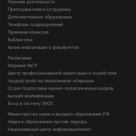
План научных мероприятий юридического факультета
Научная деятельность
ИвГУ на 2019 год
Преподавателю и сотруднику
Хроника научной жизни юридического факультета в
Дополнительное образование
2018 году
Телефоны подразделений
План научных мероприятий юридического факультета
ИвГУ на 2018 год
Приёмная комиссия
Хроника научной жизни юридического факультета в
Библиотека
2017 году
Архив информации о факультетах
План научных мероприятий юридического факультета
ИвГУ на 2017 год
Расписание
Хроника научной жизни юридического факультета в
Издания ИвГУ
2016 году
Центр профессиональной ориентации и содействия
План научных мероприятий на 2016 год
Хроника научной жизни юридического факультета в
трудоустройству выпускников «Карьера»
2015 году
Отдел подготовки научно-педагогических кадров
Хроника научной жизни юридического факультета в
высшей квалификации
2014 году
Вход в систему ЭИОС
План научных мероприятий на 2014 год
Хроника научной жизни юридического факультета в
Министерство науки и высшего образования РФ
2013 году
Наука и образование против террора
Хроника научной жизни юридического факультета в
2012 году
Национальный центр информационного
Хроника научной жизни юридического факультета в