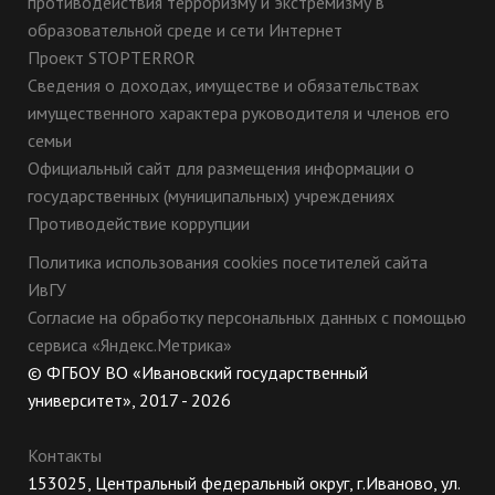
противодействия терроризму и экстремизму в
2011 году
образовательной среде и сети Интернет
Хроника научной жизни юридического факультета в
Проект STOPTERROR
2010 году
Хроника научной жизни юридического факультета в
Сведения о доходах, имуществе и обязательствах
2009 году
имущественного характера руководителя и членов его
семьи
Официальный сайт для размещения информации о
государственных (муниципальных) учреждениях
Противодействие коррупции
Политика использования cookies посетителей сайта
ИвГУ
Согласие на обработку персональных данных с помощью
сервиса «Яндекс.Метрика»
© ФГБОУ ВО «Ивановский государственный
университет», 2017 - 2026
Контакты
153025, Центральный федеральный округ, г.Иваново, ул.