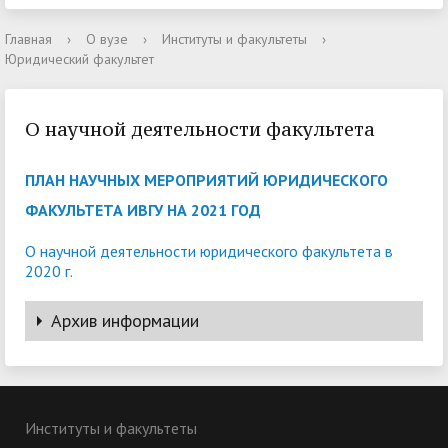
Главная
›
О вузе
›
Институты и факультеты
›
Юридический факультет
О научной деятельности факультета
ПЛАН НАУЧНЫХ МЕРОПРИЯТИЙ ЮРИДИЧЕСКОГО
ФАКУЛЬТЕТА ИВГУ НА 2021 ГОД
О научной деятельности юридического факультета в
2020 г.
Архив информации
План научных мероприятий юридического факультета
ИвГУ на 2020 год
Хроника научной жизни юридического факультета в
Институты и факультеты
2019 году