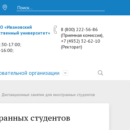
О «Ивановский
8 (800) 222-56-86
ственный университет»
(Приемная комиссия),
+7 (4932) 32-62-10
:30-17:00;
(Ректорат)
-16:00;
овательной организации
• Исследования и проекты
• Платные образовательные услуги
• Калькулятор пени
• Отзывы выпускников
• Образование
Дистанционные занятия для иностранных студентов
ость
ты и
• Научные журналы
• Разбор олимпиадных заданий
• Иностранным студентам
• Материально-техническое
обеспечение и оснащённость
ранных студентов
• Противодействие коррупции
• Многопрофильная зимняя школа.
• Дистанционное обучение
образовательного процесса.
Лекции по предметам
• Первичная профсоюзная
• Информация о конкурсах и