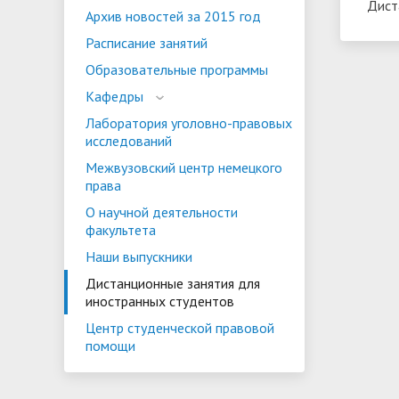
Дист
Архив новостей за 2015 год
ориентации и содействия
• Стипендии и меры поддержки
• Платн
Расписание занятий
трудоустройству выпускников
• Диста
обучающихся
Образовательные программы
• Олимпиада "Большие надежды
«Карьера»
иностра
Кафедры
малых городов"
• Абитуриенту
• Между
• Конкурсы на замещение
• Бренд
• Платные образовательные услуги
Лаборатория уголовно-правовых
должностей
исследований
Межвузовский центр немецкого
• Координационный центр ИвГУ
• Организация питания в
• Вход 
права
образовательной организации
О научной деятельности
факультета
Наши выпускники
Дистанционные занятия для
иностранных студентов
Центр студенческой правовой
помощи