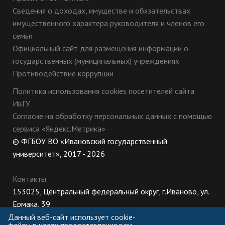
Сведения о доходах, имуществе и обязательствах
имущественного характера руководителя и членов его
семьи
Официальный сайт для размещения информации о
государственных (муниципальных) учреждениях
Противодействие коррупции
Политика использования cookies посетителей сайта
ИвГУ
Согласие на обработку персональных данных с помощью
сервиса «Яндекс.Метрика»
© ФГБОУ ВО «Ивановский государственный
университет», 2017 - 2026
Контакты
153025, Центральный федеральный округ, г.Иваново, ул.
Ермака, 39
8 (800) 222-56-86 (Приемная комиссия), +7 (4932) 32-62-
Данный веб-сайт использует cookie-