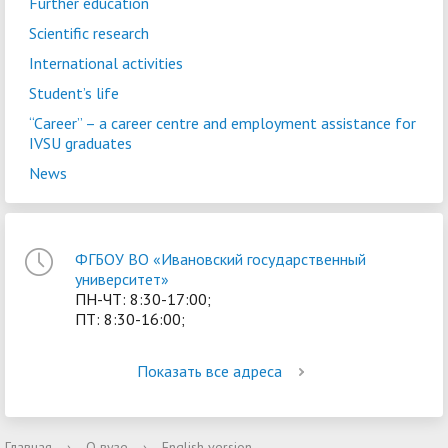
Further education
Scientific research
International activities
Student’s life
“Career” – a сareer centre and employment assistance for
IVSU graduates
News
ФГБОУ ВО «Ивановский государственный
университет»
ПН-ЧТ: 8:30-17:00;
ПТ: 8:30-16:00;
Показать все адреса
Главная
›
О вузе
›
English version