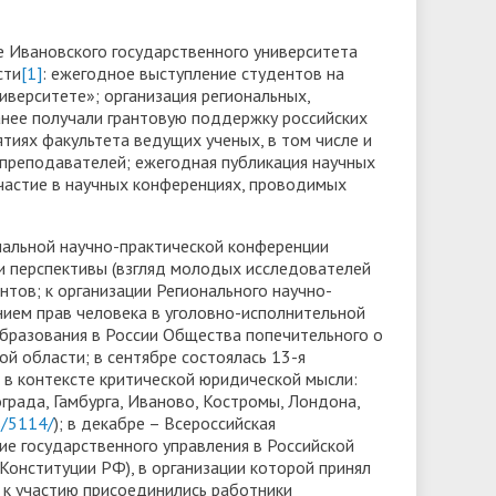
Доступная среда
ов
гуманитарного цикла для
организация работников ФГБОУ ВО
грантах
 Ивановского государственного университета
победителей олимпиад
• Вакантные места для приёма
«Ивановский государственный
сти
[1]
: ежегодное выступление студентов на
• Ресурсный волонтерский центр
(перевода)
верситете»; организация региональных,
университет»
финансового просвещения ИвГУ
анее получали грантовую поддержку российских
ки
• Руководство
тиях факультета ведущих ученых, в том числе и
• Центр тестирования
 преподавателей; ежегодная публикация научных
иностранных граждан ИвГУ
• Педагогический состав
участие в научных конференциях, проводимых
• Совет ректоров
ональной научно-практической конференции
 и перспективы (взгляд молодых исследователей
тов; к организации Регионального научно-
нием прав человека в уголовно-исполнительной
 образования в России Общества попечительного о
 области; в сентябре состоялась 13-я
 в контексте критической юридической мысли:
града, Гамбурга, Иваново, Костромы, Лондона,
s/5114/
); в декабре – Всероссийская
ие государственного управления в Российской
Конституции РФ), в организации которой принял
 к участию присоединились работники