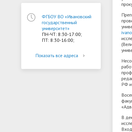
прок
Преп
ФГБОУ ВО «Ивановский
пров
государственный
униве
университет»
ivan
ПН-ЧТ: 8:30-17:00;
иссл
ПТ: 8:30-16:00;
(Вел
униве
Показать все адреса
Несо
рабо
проф
реда
РФ и
Восе
факу
«Адв
В де
иссл
Вход