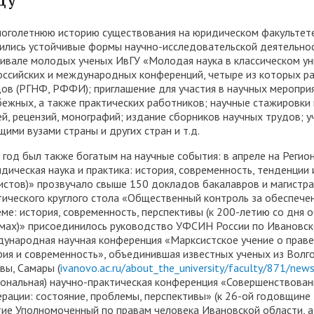
трудоустройству выпускник
ноголетнюю историю существования на юридическом факультете
ые образовательные услуги
«Карьера»
• Финансово-хозяйственная
ились устойчивые формы научно-исследовательской деятельно
нционные занятия для
• Страница добра
деятельность
ивале молодых ученых ИвГУ «Молодая наука в классическом уни
нных студентов
оссийских и международных конференций, четыре из которых р
народное сотрудничество
• Внутренняя система оцен
ов (РГНФ, РФФИ); приглашение для участия в научных мероприя
бук
• Вход в систему ЭИОС
бежных, а также практических работников; научные стажировки
качества образования
ей, рецензий, монографий; издание сборников научных трудов; 
щими вузами страны и других стран и т.д.
в корпоративную почту
• Федеральный проект
 год был также богатым на научные события: в апреле на Реги
«Содействие занятости»
дическая наука и практика: история, современность, тенденции
истов)» прозвучало свыше 150 докладов бакалавров и магистран
тического круглого стола «Общественный контроль за обеспече
еме: история, современность, перспективы (к 200-летию со дня
мах)» присоединилось руководство УФСИН России по Ивановской
ународная научная конференция «Марксистское учение о праве
рия и современность», объединившая известных ученых из Волго
вы, Самары (
ivanovo.ac.ru/about_the_university/faculty/871/new
иональная) научно-практическая конференция «Совершенствован
рации: состояние, проблемы, перспективы» (к 26-ой годовщине 
тие Уполномоченный по правам человека Ивановской области, а