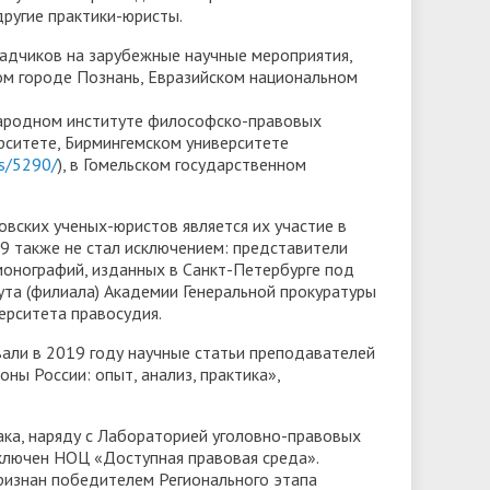
другие практики-юристы.
адчиков на зарубежные научные мероприятия,
ком городе Познань, Евразийском национальном
ародном институте философско-правовых
рситете, Бирмингемском университете
ws/5290/
), в Гомельском государственном
вских ученых-юристов является их участие в
9 также не стал исключением: представители
монографий, изданных в Санкт-Петербурге под
та (филиала) Академии Генеральной прокуратуры
ерситета правосудия.
вали в 2019 году научные статьи преподавателей
ны России: опыт, анализ, практика»,
ка, наряду с Лабораторией уголовно-правовых
ключен НОЦ «Доступная правовая среда».
ризнан победителем Регионального этапа