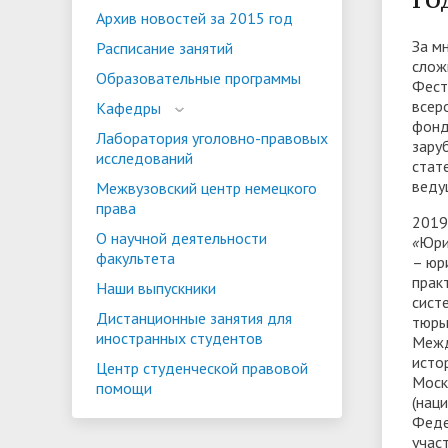
Архив новостей за 2015 год
ориентации и содействия
За м
• Стипендии и меры поддержки
• Платн
Расписание занятий
трудоустройству выпускников
слож
• Диста
обучающихся
Образовательные программы
Фест
• Олимпиада "Большие надежды
«Карьера»
иностра
всер
Кафедры
малых городов"
• Абитуриенту
• Между
фонд
• Конкурсы на замещение
• Бренд
• Платные образовательные услуги
Лаборатория уголовно-правовых
зару
должностей
исследований
стат
веду
Межвузовский центр немецкого
• Координационный центр ИвГУ
• Организация питания в
• Вход 
права
2019
образовательной организации
О научной деятельности
«
Юри
факультета
– юр
прак
Наши выпускники
сист
Дистанционные занятия для
тюрь
иностранных студентов
Межд
исто
Центр студенческой правовой
Моск
помощи
(нац
Феде
учас