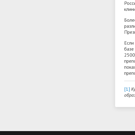
Росс
клин
Боле
разл
През
Если
базе
2500
преп
пока
преп
[1]
К
образ