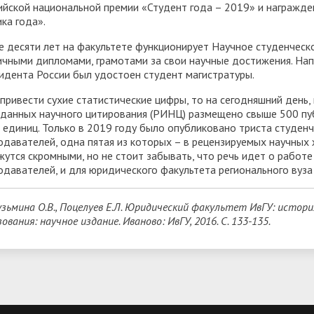
ийской национальной премии «Студент года – 2019» и награжд
ика года».
е десяти лет на факультете функционирует Научное студенческ
ичными дипломами, грамотами за свои научные достижения. Нап
идента России был удостоен студент магистратуры.
 привести сухие статистические цифры, то на сегодняшний день
 данных научного цитирования (РИНЦ) размещено свыше 500 пу
 единиц. Только в 2019 году было опубликовано триста студенче
одавателей, одна пятая из которых – в рецензируемых научных
жутся скромными, но не стоит забывать, что речь идет о работ
одавателей, и для юридического факультета регионального вуз
узьмина О.В., Поцелуев Е.Л. Юридический факультет ИвГУ: истори
ования: научное издание. Иваново: ИвГУ, 2016. С. 133-135.