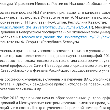
уратуры, Управления Минюста России по Ивановской области и 
одаватели юрфака ИвГУ активно приглашаются в качестве докл
еденные, в частности, в Университете им. А. Мицкевича в польс
рситете им. Л. Н. Гумилева (Нур-Султан, Республика Казахстан;
ovo.ac.ru/about_the_university/faculty/871/news/5301/
), Междун
едований и Белорусском государственном экономическом униве
икобритания;
ivanovo.ac.ru/about_the_university/faculty/871/ne
рситете им. Ф. Скорины (Республика Беларусь).
мненным признанием высокого исследовательского уровня ивано
те авторских коллективов по изданию научных монографий. 201
ессорско-преподавательского состава стали соавторами двух 
кцией профессоров Санкт-Петербургского юридического институ
 Северо-Западного филиала Российского государственного унив
мь российских журналов, включенных в перечень ВАК, опублико
льтета: «Юрист», «Гражданское право», «Уголовное право», «Зако
окатская практика» и др.
кабре 2018 года в число научно-образовательных центров юрфа
едований и Межвузовским центром изучения немецкого права, в
ящий в его состав Центр студенческой правовой помощи был п