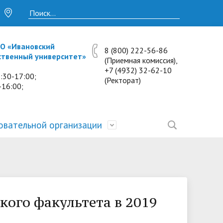
О «Ивановский
8 (800) 222-56-86
ственный университет»
(Приемная комиссия),
+7 (4932) 32-62-10
:30-17:00;
(Ректорат)
-16:00;
овательной организации
• Исследования и проекты
• Платные образовательные услуги
• Калькулятор пени
• Отзывы выпускников
• Образование
ость
ты и
• Научные журналы
• Разбор олимпиадных заданий
• Иностранным студентам
• Материально-техническое
обеспечение и оснащённость
ого факультета в 2019
• Противодействие коррупции
• Многопрофильная зимняя школа.
• Дистанционное обучение
образовательного процесса.
Лекции по предметам
• Первичная профсоюзная
• Информация о конкурсах и