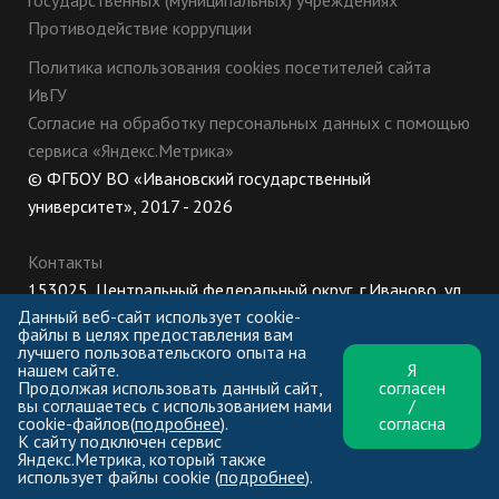
государственных (муниципальных) учреждениях
Противодействие коррупции
Политика использования cookies посетителей сайта
ИвГУ
Согласие на обработку персональных данных с помощью
сервиса «Яндекс.Метрика»
© ФГБОУ ВО «Ивановский государственный
университет», 2017 - 2026
Контакты
153025, Центральный федеральный округ, г.Иваново, ул.
Данный веб-сайт использует cookie-
Ермака, 39
файлы в целях предоставления вам
8 (800) 222-56-86 (Приемная комиссия), +7 (4932) 32-62-
лучшего пользовательского опыта на
нашем сайте.
Я
10 (Ректорат)
Продолжая использовать данный сайт,
согласен
ПН-ЧТ: 8:30-17:00;
вы соглашаетесь с использованием нами
/
cookie-файлов(
подробнее
).
согласна
ПТ: 8:30-16:00;
К сайту подключен сервис
Яндекс.Метрика, который также
использует файлы cookie (
подробнее
).