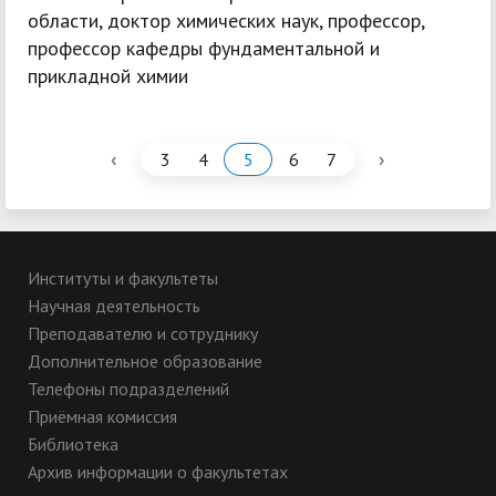
области, доктор химических наук, профессор,
профессор кафедры фундаментальной и
прикладной химии
‹
›
3
4
5
6
7
Институты и факультеты
Научная деятельность
Преподавателю и сотруднику
Дополнительное образование
Телефоны подразделений
Приёмная комиссия
Библиотека
Архив информации о факультетах