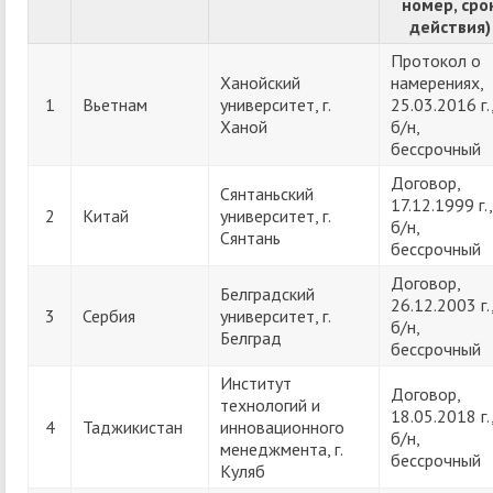
номер, сро
действия)
Протокол о
Ханойский
намерениях,
1
Вьетнам
университет, г.
25.03.2016 г.
Ханой
б/н,
бессрочный
Договор,
Сянтаньский
17.12.1999 г.,
2
Китай
университет, г.
б/н,
Сянтань
бессрочный
Договор,
Белградский
26.12.2003 г.
3
Сербия
университет, г.
б/н,
Белград
бессрочный
Институт
Договор,
технологий и
18.05.2018 г.
4
Таджикистан
инновационного
б/н,
менеджмента, г.
бессрочный
Куляб