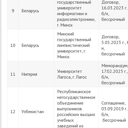
государственный
Договор,
университет
16.03.2023 г.
9
Беларусь
информатики и
б/н,
радиоэлектроники,
бессрочный
г. Минск
Минский
Договор,
государственный
5.05.2023 г., 
10
Беларусь
лингвистический
н,
университет, г.
бессрочный
Минск
Меморандум
Университет
17.02.2023 г.,
11
Нигерия
Лагоса, г. Лагос
б/н,
бессрочный
Республиканское
негосударственное
объединение
Соглашение,
выпускников
03.09.2019 г.
12
Узбекистан
российских высших
б/н,
учебных
бессрочный
заведений из