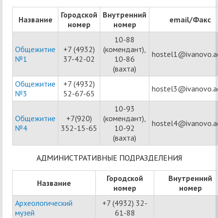
Городской
Внутренний
Название
email/Факс
номер
номер
10-88
Общежитие
+7 (4932)
(комендант),
hostel1@ivanovo.ac
№1
37-42-02
10-86
(вахта)
Общежитие
+7 (4932)
hostel3@ivanovo.ac
№3
52-67-65
10-93
Общежитие
+7(920)
(комендант),
hostel4@ivanovo.ac
№4
352-15-65
10-92
(вахта)
АДМИНИСТРАТИВНЫЕ ПОДРАЗДЕЛЕНИЯ
Городской
Внутренний
Название
номер
номер
Археологический
+7 (4932) 32-
музей
61-88