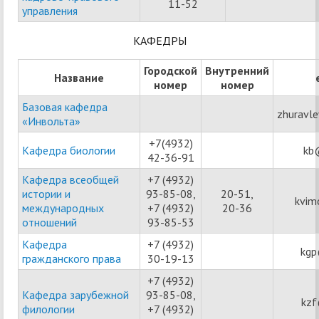
11-52
управления
КАФЕДРЫ
Городской
Внутренний
Название
номер
номер
Базовая кафедра
zhuravl
«Инвольта»
+7(4932)
Кафедра биологии
kb
42-36-91
Кафедра всеобщей
+7 (4932)
истории и
93-85-08,
20-51,
kvim
международных
+7 (4932)
20-36
отношений
93-85-53
Кафедра
+7 (4932)
kgp
гражданского права
30-19-13
+7 (4932)
Кафедра зарубежной
93-85-08,
kzf
филологии
+7 (4932)