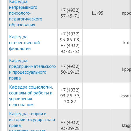
Кафедра
непрерывного
+7 (4932)
психолого-
11-95
nppo
37-45-71
педагогического
образования
+7 (4932)
Кафедра
93-85-08,
отечественной
kof
+7 (4932)
филологии
93-85-53
Кафедра
предпринимательского
+7 (4932)
kppp
и процессуального
30-19-13
права
Кафедра социологии,
+7 (4932)
социальной работы и
93-85-57,
kssr
управления
20-87
персоналом
Кафедра теории и
истории государства и
+7 (4932)
права,
ktig
93-89-28
конституционного