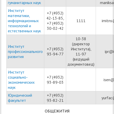
гуманитарных наук
maniksa
Институт
+7 (4932)
математики,
42-13-85,
информационных
1111
imitns
+7 (4932)
технологий и
30-02-42
естественных наук
10-38
(директор
Институт
+7 (4932)
Института),
профессионального
ipr@i
93-94-77
11-97
развития
(ведущий
документовед)
Институт
социально-
+7 (4932)
isen@
экономических
93-89-03
наук
Юридический
+7 (4932)
yurfac
факультет
93-82-21
ОБЩЕЖИТИЯ