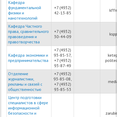
Кафедра
фундаментальной
+7 (4932)
kff
физики и
42-13-85
нанотехнологий
Кафедра Частного
права, сравнительного
+7 (4932)
ksp
правоведения и
30-44-09
правотворчества
+7 (4932)
Кафедра экономики и
93-85-57,
kete
предпринимательства
+7 (4932)
polit
93-87-49
Отделение
+7 (4932)
журналистики,
93-85-08,
medi
рекламы и связей с
+7 (4932)
общественностью
93-85-53
Центр подготовки
специалистов в сфере
информационной
безопасности и
zarubi