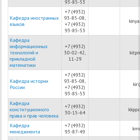
93-85-53
+7 (4932)
Кафедра иностранных
93-85-08,
kiny
языков
+7 (4932)
93-85-53
Кафедра
информационных
+7 (4932)
технологий и
30-02-42,
kitp
прикладной
11-29
математики
+7 (4932)
Кафедра истории
93-85-08,
kir
России
+7 (4932)
93-85-53
Кафедра
+7 (4932)
конституционного
kkpp
30-15-64
права и прав человека
Кафедра
+7 (4932)
km@
менеджмента
93-87-49