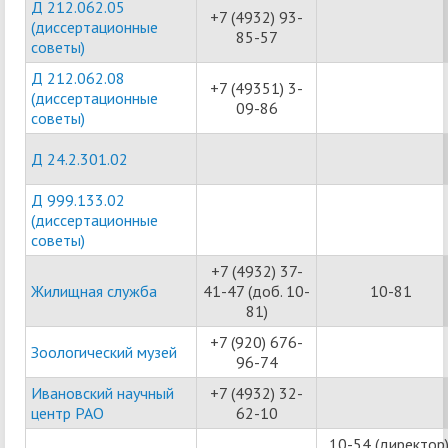
Д 212.062.05
+7 (4932) 93-
(диссертационные
85-57
советы)
Д 212.062.08
+7 (49351) 3-
(диссертационные
09-86
советы)
Д 24.2.301.02
Д 999.133.02
(диссертационные
советы)
+7 (4932) 37-
Жилищная служба
41-47 (доб. 10-
10-81
81)
+7 (920) 676-
Зоологический музей
96-74
Ивановский научный
+7 (4932) 32-
центр РАО
62-10
10-54 (директор)