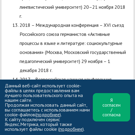
лингвистический университет) 20–21 ноября 2018
г.
2018 – Международная конференция – XVI съезд
Российского союза германистов «Активные
процессы в языке и литературе: социокультурные
основания» (Москва, Московский государственный
педагогический университет) 29 ноября – 1
декабря 2018 г.
2017 – Всероссийская научная конференция
Данный веб-сайт использует cookie-
«Лингвистические вызовы XXI века» в Ивановском
файлы в целях предоставления вам
лучшего пользовательского опыта на
государственном университете 3 февраля.
нашем сайте.
Я
Продолжая использовать данный сайт,
согласен
2017 – Круглый стол «Актуальные лингвистические
вы соглашаетесь с использованием нами
/
cookie-файлов(
подробнее
).
согласна
исследования» в Ярославском государственном
К сайту подключен сервис
Яндекс.Метрика, который также
педагогическом университете им. К.Д. Ушинского
использует файлы cookie (
подробнее
).
20 апреля.