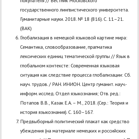
покупателя // Вестник Московского
государственного лингвистического университета.
Гуманитарные науки. 2018. № 18 (816). С. 11–21.
(ВАК)
Глобализация в немецкой языковой картине мира:
Семантика, словообразование, прагматика
лексических единиц тематической группы // Язык в
глобальном контексте: Современная языковая
ситуация как следствие процесса глобализации: Сб.
науч. трудов. / РАН. ИНИОН. Центр гуманит. науч.-
информ. исслед. Отдел языкознания; Отв. ред.:
Потапов В.В., Казак Е.А. – М., 2018. (Сер.: Теория и
история языкознания). С. 160–167.
Предвыборный политический плакат как средство
убеждения (на материале немецких и российских