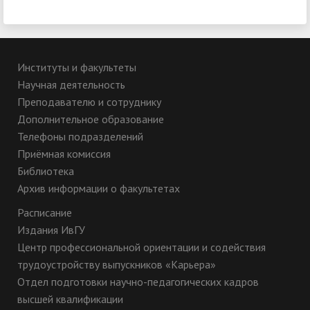
Институты и факультеты
Научная деятельность
Преподавателю и сотруднику
Дополнительное образование
Телефоны подразделений
Приёмная комиссия
Библиотека
Архив информации о факультетах
Расписание
Издания ИвГУ
Центр профессиональной ориентации и содействия
трудоустройству выпускников «Карьера»
Отдел подготовки научно-педагогических кадров
высшей квалификации