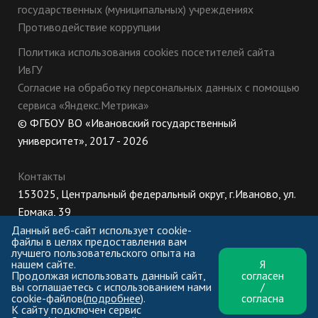
государственных (муниципальных) учреждениях
Противодействие коррупции
Политика использования cookies посетителей сайта
ИвГУ
Согласие на обработку персональных данных с помощью
сервиса «Яндекс.Метрика»
© ФГБОУ ВО «Ивановский государственный
университет», 2017 - 2026
Контакты
153025, Центральный федеральный округ, г.Иваново, ул.
Ермака, 39
8 (800) 222-56-86 (Приемная комиссия), +7 (4932) 32-62-
Данный веб-сайт использует cookie-
файлы в целях предоставления вам
10 (Ректорат)
лучшего пользовательского опыта на
нашем сайте.
Я
ПН-ЧТ: 8:30-17:00;
Продолжая использовать данный сайт,
согласен
ПТ: 8:30-16:00;
вы соглашаетесь с использованием нами
/
cookie-файлов(
подробнее
).
согласна
К сайту подключен сервис