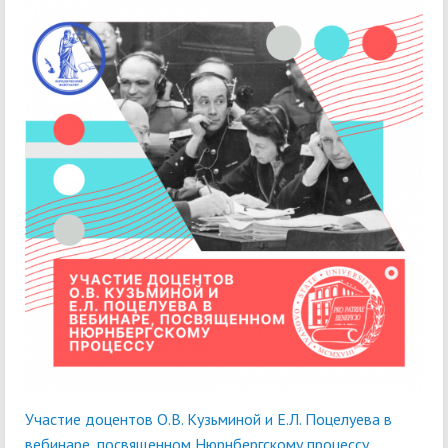
Участие доцентов О.В. Кузьминой и Е.Л. Поцелуева в
вебинаре, посвященном Нюрнбергскому процессу