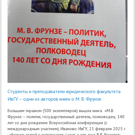
Студенты и преподаватели юридического факультета
ИвГУ – одни из авторов книги о М. В. Фрунзе
Большим тиражом (500 экземпляров) вышла книга «М.В.
Фрунзе – политик, государственный деятель, полководец: 140
лет со дня рождения: Всероссийская конференция (с
международным участием), Иваново: ИвГУ, 21 февраля 2025 г.
: сборник статей и материалов / сост. и отв. ред В.В. Возилов;