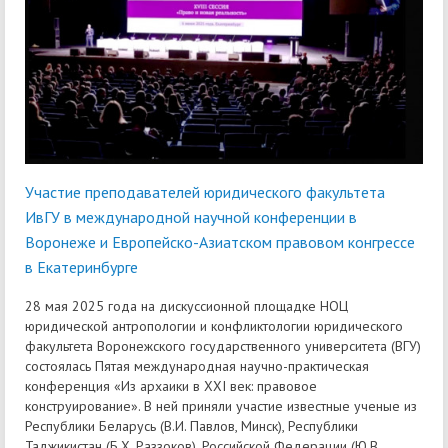
Участие преподавателей юридического факультета
ИвГУ в международной научной конференции в
Воронеже и Европейско-Азиатском правовом конгрессе
в Екатеринбурге
28 мая 2025 года на дискуссионной площадке НОЦ
юридической антропологии и конфликтологии юридического
факультета Воронежского государственного университета (ВГУ)
состоялась Пятая международная научно-практическая
конференция «Из архаики в XXI век: правовое
конструирование». В ней приняли участие известные ученые из
Республики Беларусь (В.И. Павлов, Минск), Республики
Таджикистан (Б.Х. Раззоков), Российской Федерации (Ю.В.