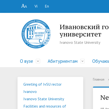
Vi
En
Ивановский г
университет
Ivanovo State University
О вузе
Абитуриентам
Обучаю
• Ученый совет
• Гид абитуриента
• Библиотека
• Центр профессиональной
• Основные сведения
• Ректо
• Прием
• Докум
• Ассоц
• Струк
Главная
›
Greeting of IvSU rector
ориентации и содействия
образов
• Преподавателю и сотруднику
• Общежития
• Обучение
• Допол
• Поряд
• Распи
Ivanovo
трудоустройству выпускников
Ne
• Контакты
• Проект «Университетский лицей»
• Профком
• Центр
• Видео
• Обще
Ivanovo State University
«Карьера»
к ЕГЭ
Facilities and resources of
• Документы
• Центр профессиональной
• Отдел
• КОСС
18 Ап