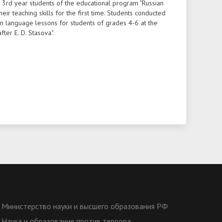
 3rd year students of the educational program "Russian
heir teaching skills for the first time. Students conducted
an language lessons for students of grades 4-6 at the
ter E. D. Stasova".
Министерство науки и высшего образования РФ
Наука и образование против террора