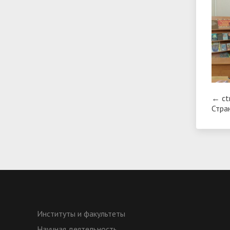
←
ct
Стра
Институты и факультеты
Научная деятельность