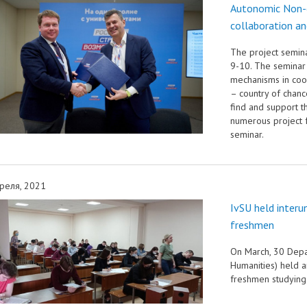
Autonomic Non-c
collaboration a
The project seminar
9-10. The semina
mechanisms in coop
– country of chanc
find and support t
numerous project f
seminar.
реля, 2021
IvSU held interu
freshmen
On March, 30 Depar
Humanities) held a
freshmen studying 