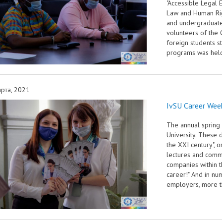
"Accessible Legal 
Law and Human Righ
and undergraduates
volunteers of the C
foreign students s
programs was held 
рта, 2021
IvSU Career Wee
The annual spring
University. These 
the XXI century", o
lectures and commu
companies within t
career!" And in nu
employers, more th