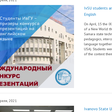
трудоустройству выпускник
IvSU students ar
ые образовательные услуги
«Карьера»
• Финансово-хозяйственная
English
нционные занятия для
• Страница добра
деятельность
нных студентов
On April, 15 the IX
народное сотрудничество
• Внутренняя система оцен
of a New World: th
бук
• Вход в систему ЭИОС
Samara state techn
качества образования
pedagogics, interc
language together 
в корпоративную почту
• Федеральный проект
USA). Students wer
of the contest the
«Содействие занятости»
реля, 2021
Ivanovo State Un