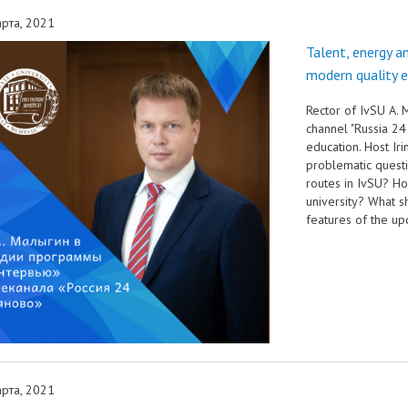
рта, 2021
Talent, energy a
modern quality 
Rector of IvSU A. 
channel "Russia 2
education. Host Ir
problematic questio
routes in IvSU? Ho
university? What s
features of the u
рта, 2021