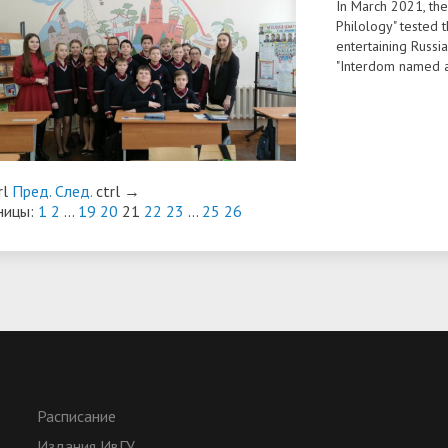
In March 2021, the
Philology" tested t
entertaining Russi
"Interdom named af
rl
Пред.
След.
ctrl
→
ницы:
1
2
...
19
20
21
22
23
...
25
26
Расписание
Издания ИвГУ