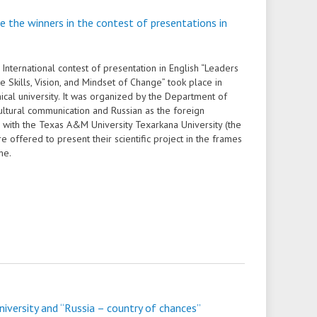
Доступная среда
ов
гуманитарного цикла для
организация работников ФГБОУ ВО
грантах
e the winners in the contest of presentations in
победителей олимпиад
• Вакантные места для приёма
«Ивановский государственный
• Ресурсный волонтерский центр
(перевода)
университет»
финансового просвещения ИвГУ
 International contest of presentation in English “Leaders
ки
• Руководство
e Skills, Vision, and Mindset of Change” took place in
• Центр тестирования
ical university. It was organized by the Department of
иностранных граждан ИвГУ
• Педагогический состав
ultural communication and Russian as the foreign
with the Texas A&M University Texarkana University (the
• Совет ректоров
e offered to present their scientific project in the frames
me.
iversity and “Russia – country of chances”