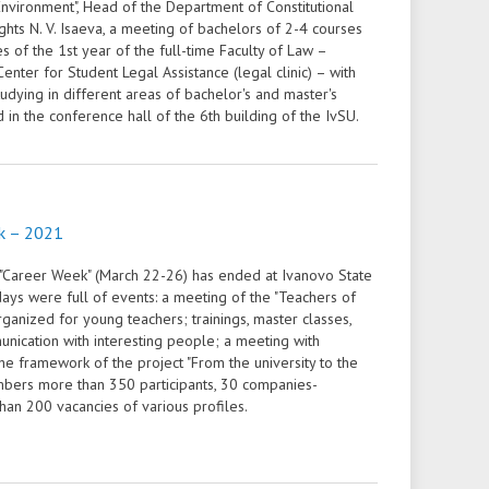
Environment", Head of the Department of Constitutional
ts N. V. Isaeva, a meeting of bachelors of 2-4 courses
 of the 1st year of the full-time Faculty of Law –
enter for Student Legal Assistance (legal clinic) – with
tudying in different areas of bachelor's and master's
in the conference hall of the 6th building of the IvSU.
k – 2021
 "Career Week" (March 22-26) has ended at Ivanovo State
days were full of events: a meeting of the "Teachers of
rganized for young teachers; trainings, master classes,
nication with interesting people; a meeting with
he framework of the project "From the university to the
mbers more than 350 participants, 30 companies-
an 200 vacancies of various profiles.