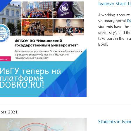
Ivanovo State U
A working account 
voluntary portal
D
students have the 
university's and th
take part in them 
Book.
рта, 2021
Students in Ivan