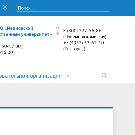
О «Ивановский
8 (800) 222-56-86
ственный университет»
(Приемная комиссия),
+7 (4932) 32-62-10
:30-17:00;
(Ректорат)
-16:00;
овательной организации
• Исследования и проекты
• Платные образовательные услуги
• Калькулятор пени
• Отзывы выпускников
• Образование
ость
ты и
• Научные журналы
• Разбор олимпиадных заданий
• Иностранным студентам
• Материально-техническое
обеспечение и оснащённость
• Противодействие коррупции
• Многопрофильная зимняя школа.
• Дистанционное обучение
образовательного процесса.
Лекции по предметам
• Первичная профсоюзная
• Информация о конкурсах и