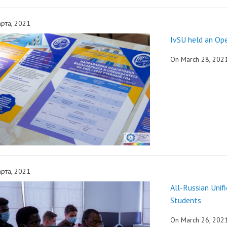
рта, 2021
IvSU held an Op
On March 28, 2021,
рта, 2021
All-Russian Unif
Students
On March 26, 2021