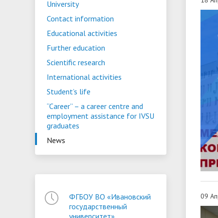
University
ориентации и содействия
Contact information
• Стипендии и меры поддержки
• Платн
трудоустройству выпускников
• Диста
Educational activities
обучающихся
• Олимпиада "Большие надежды
«Карьера»
иностра
Further education
малых городов"
• Абитуриенту
• Между
• Конкурсы на замещение
• Бренд
Scientific research
• Платные образовательные услуги
должностей
International activities
Student’s life
• Координационный центр ИвГУ
• Организация питания в
• Вход 
“Career” – a сareer centre and
образовательной организации
employment assistance for IVSU
graduates
News
09 Ап
ФГБОУ ВО «Ивановский
государственный
университет»