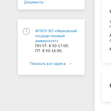
Документы
ориентации и содействия
• Стипендии и меры поддержки
• Платн
трудоустройству выпускников
• Диста
обучающихся
• Олимпиада "Большие надежды
«Карьера»
иностра
малых городов"
• Абитуриенту
• Между
ФГБОУ ВО «Ивановский
• Конкурсы на замещение
• Бренд
• Платные образовательные услуги
государственный
должностей
университет»
ПН-ЧТ: 8:30-17:00;
• Координационный центр ИвГУ
• Организация питания в
• Вход 
ПТ: 8:30-16:00;
образовательной организации
Показать все адреса