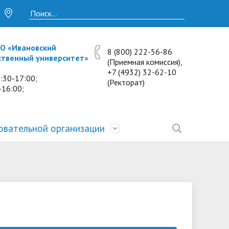
О «Ивановский
8 (800) 222-56-86
ственный университет»
(Приемная комиссия),
+7 (4932) 32-62-10
:30-17:00;
(Ректорат)
-16:00;
овательной организации
• Исследования и проекты
• Платные образовательные услуги
• Калькулятор пени
• Отзывы выпускников
• Образование
ость
ты и
• Научные журналы
• Разбор олимпиадных заданий
• Иностранным студентам
• Материально-техническое
обеспечение и оснащённость
• Противодействие коррупции
• Многопрофильная зимняя школа.
• Дистанционное обучение
образовательного процесса.
Лекции по предметам
• Первичная профсоюзная
• Информация о конкурсах и