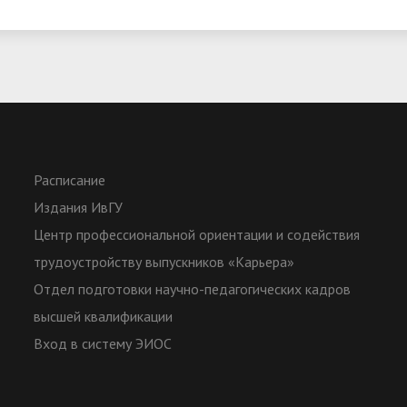
Расписание
Издания ИвГУ
Центр профессиональной ориентации и содействия
трудоустройству выпускников «Карьера»
Отдел подготовки научно-педагогических кадров
высшей квалификации
Вход в систему ЭИОС