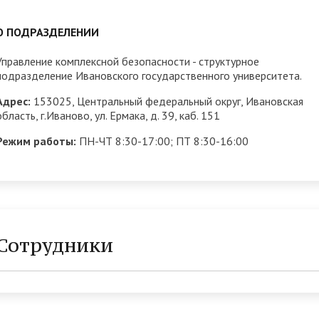
трудоустройству выпускник
О ПОДРАЗДЕЛЕНИИ
ые образовательные услуги
«Карьера»
• Финансово-хозяйственная
нционные занятия для
• Страница добра
деятельность
Управление комплексной безопасности - структурное
нных студентов
подразделение Ивановского государственного университета.
народное сотрудничество
• Внутренняя система оцен
бук
• Вход в систему ЭИОС
Адрес:
153025, Центральный федеральный округ, Ивановская
качества образования
область, г.Иваново, ул. Ермака, д. 39, каб. 151
в корпоративную почту
• Федеральный проект
Режим работы:
ПН-ЧТ 8:30-17:00; ПТ 8:30-16:00
«Содействие занятости»
Сотрудники