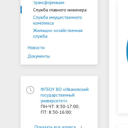
трансформации
ориентации и содействия
Служба главного инженера
• Стипендии и меры поддержки
• Платн
трудоустройству выпускников
Служба имущественного
• Диста
обучающихся
комплекса
• Олимпиада "Большие надежды
«Карьера»
иностра
Жилищно-хозяйственная
малых городов"
• Абитуриенту
• Между
• Конкурсы на замещение
служба
• Бренд
• Платные образовательные услуги
должностей
Новости
• Координационный центр ИвГУ
• Организация питания в
Документы
• Вход 
образовательной организации
ФГБОУ ВО «Ивановский
государственный
университет»
ПН-ЧТ: 8:30-17:00;
ПТ: 8:30-16:00;
Показать все адреса