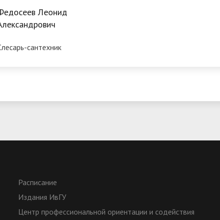
Федосеев Леонид
Александрович
Слесарь-сантехник
Расписание
Издания ИвГУ
Центр профессиональной ориентации и содействия