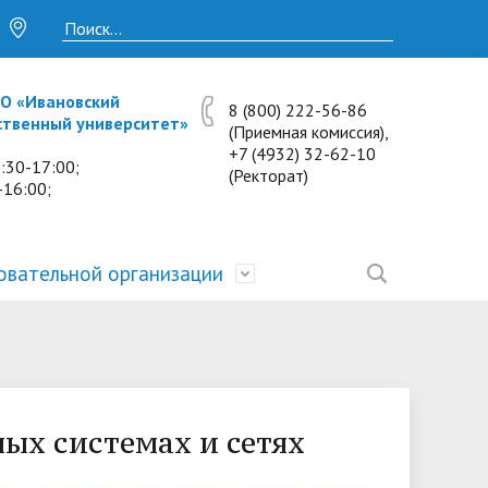
О «Ивановский
8 (800) 222-56-86
ственный университет»
(Приемная комиссия),
+7 (4932) 32-62-10
:30-17:00;
(Ректорат)
-16:00;
овательной организации
• Исследования и проекты
• Платные образовательные услуги
• Калькулятор пени
• Отзывы выпускников
• Образование
ость
ты и
• Научные журналы
• Разбор олимпиадных заданий
• Иностранным студентам
• Материально-техническое
обеспечение и оснащённость
х системах и сетях
• Противодействие коррупции
• Многопрофильная зимняя школа.
• Дистанционное обучение
образовательного процесса.
Лекции по предметам
• Первичная профсоюзная
• Информация о конкурсах и