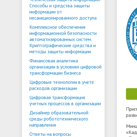
Способы и средства защиты
ориентации и содействия
информации от
• Стипендии и меры поддержки
• Платн
трудоустройству выпускников
несанкционированного доступа
• Диста
обучающихся
• Олимпиада "Большие надежды
«Карьера»
Комплексное обеспечение
иностра
информационной безопасности
малых городов"
• Абитуриенту
• Между
• Конкурсы на замещение
• Бренд
автоматизированных систем.
• Платные образовательные услуги
Криптографические средства и
должностей
методы защиты информации
• Координационный центр ИвГУ
• Организация питания в
• Вход 
Финансовая аналитика
организации в условиях цифровой
образовательной организации
трансформации бизнеса
Цифровые технологии в учете
расходов организации
Цифровая трансформация
учетных процессов в организации
Приг
Дизайнер образовательной
разв
среды робототехнического
направления
Минц
«Кад
Ответы на вопросы