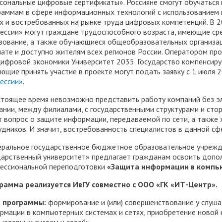
сональные цифровые сертификаты». Россияне смогут обучатьс
раммам в сфере информационных технологий с использованием 
х и востребованных на рынке труда цифровых компетенций. В 2
ессии» могут граждане трудоспособного возраста, имеющие ср
зование, а также обучающиеся общеобразовательных организаци
ате и доступно жителям всех регионов России. Оператором пр
цифровой экономики Университет 2035. Государство компенсиру
ющие принять участие в проекте могут подать заявку с 1 июля 
ессии»
.
стоящее время невозможно представить работу компаний без 
ании, между филиалами, с государственными структурами и стор
т вопрос о защите информации, передаваемой по сети, а также
удников. И значит, востребованность специалистов в данной сфе
ральное государственное бюджетное образовательное учрежд
дарственный университет» предлагает гражданам освоить доп
ессиональной переподготовки
«Защита информации в компью
рамма реализуется ИвГУ совместно с ООО «ГК «ИТ-Центр».
 программы:
формирование и (или) совершенствование у слуш
рмации в компьютерных системах и сетях, приобретение новой 
ьютерных систем и сетей».