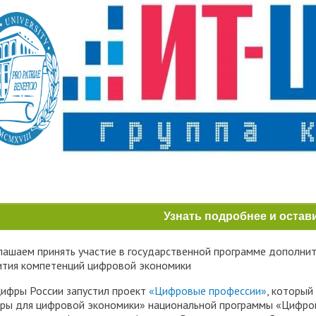
трудоустройству выпускник
ые образовательные услуги
«Карьера»
• Финансово-хозяйственная
нционные занятия для
• Страница добра
деятельность
нных студентов
народное сотрудничество
• Внутренняя система оцен
бук
• Вход в систему ЭИОС
качества образования
в корпоративную почту
• Федеральный проект
«Содействие занятости»
Узнать подробнее и остав
лашаем принять участие в государственной программе дополнит
ития компетенций цифровой экономики
ифры России запустил проект
«Цифровые профессии»
, который
ры для цифровой экономики» национальной программы «Цифро