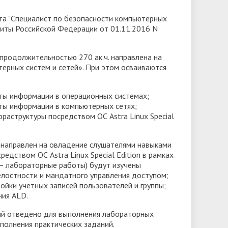
та "Специалист по безопасности компьютерных
ащиты Российской Федерации от 01.11.2016 N
продолжительностью 270 ак.ч. направлена на
ерных систем и сетей». При этом осваиваются
ты информации в операционных системах;
ты информации в компьютерных сетях;
раструктуры посредством ОС Astra Linux Special
 направлен на овладение слушателями навыками
дством ОС Astra Linux Special Edition в рамках
в – лабораторные работы) будут изучены
лостности и мандатного управления доступом;
ойки учетных записей пользователей и группы;
ния ALD.
тий отведено для выполнения лабораторных
полнения практических заданий.