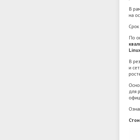
В ра
на о
Срок
По о
квал
Linux
В ре
и се
росте
Осно
для 
офиц
Озна
Стои