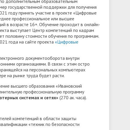
я по дополнительным образовательным
мер государственной поддержки для получения
021 году принять участие в проекте «Цифровые
еднее профессиональное или высшее
й в возрасте 16+. Обучение проходит в онлайн-
оекта выступает Центр компетенций по кадрам
ет половину стоимости обучения по программам.
2021 года на сайте проекта
«Цифровые
электронного документооборота внутри
онними организациями. В связи с этим остро
 хранящейся на персональных компьютерах
ре на рынке труда будет расти.
ение высшего образования «Ивановский
олнительную профессиональную программу
терных системах и сетях»
(270 ак. часа).
ателей компетенций в области защиты
квалификации «техник по безопасности