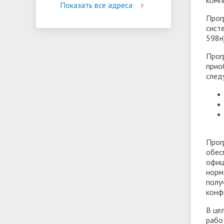
Показать все адреса
Прог
сист
598н)
Прог
прио
след
Прог
обес
офиц
норм
полу
конф
В це
рабо