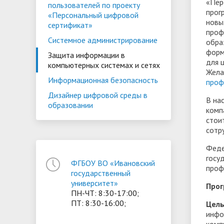
«Пер
пользователей по проекту
прог
«Персональный цифровой
новы
сертификат»
проф
Системное администрирование
обра
форм
Защита информации в
для 
компьютерных системах и сетях
Жела
Информационная безопасность
проф
Дизайнер цифровой среды в
В на
образовании
комп
стои
сотр
Феде
госу
ФГБОУ ВО «Ивановский
проф
государственный
университет»
Прог
ПН-ЧТ: 8:30-17:00;
ПТ: 8:30-16:00;
Цель
инфо
комп