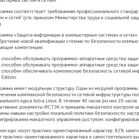
рамма соответствует требованиям профессионального стандар
ем и сетей" (утв. приказом Министерства труда и социальной з
.
рамма «Защита информации в компьютерных системах и сетях» 
бретение новой квалификации «техник по безопасности компьют
ующие компетенции:
способен обслуживать программно-аппаратные средства защи
способен обслуживать программно-аппаратные средства защи
способен обеспечивать комплексную безопасность сетевой инф
Edition.
рамма имеет модульную структуру. Один из модулей программы
печения комплексной безопасности сетевой инфраструктуры посре
иального курса Astra Linux. В течение 40 часов (из них 20 часо
ативные документы ФСТЭК и принципы мандатного контроля це
чены навыки настройки локальной политики безопасности; настр
игурирования мандатного управления доступом; конфигурирова
лом курс носит практико-ориентированный характер; 82% заня
т практико-ориентированного характера и самостоятельного вы