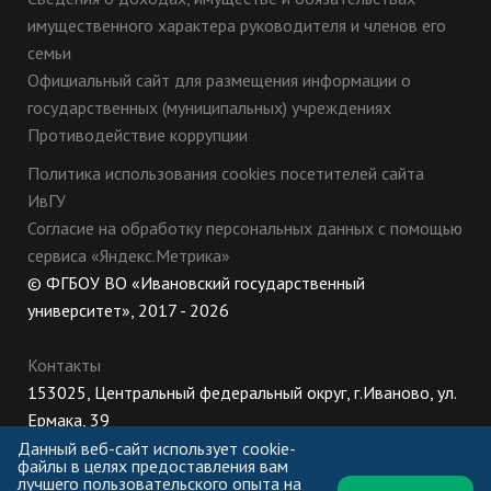
имущественного характера руководителя и членов его
семьи
Официальный сайт для размещения информации о
государственных (муниципальных) учреждениях
Противодействие коррупции
Политика использования cookies посетителей сайта
ИвГУ
Согласие на обработку персональных данных с помощью
сервиса «Яндекс.Метрика»
© ФГБОУ ВО «Ивановский государственный
университет», 2017 - 2026
Контакты
153025, Центральный федеральный округ, г.Иваново, ул.
Ермака, 39
8 (800) 222-56-86 (Приемная комиссия), +7 (4932) 32-62-
Данный веб-сайт использует cookie-
файлы в целях предоставления вам
10 (Ректорат)
лучшего пользовательского опыта на