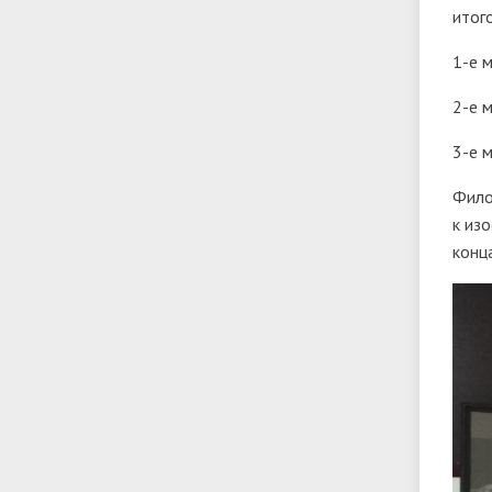
итог
1-е 
2-е 
3-е 
Фило
к из
конц