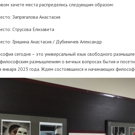
овом зачете места распределись следующим образом:
место: Запрягалова Анастасия
место: Струсова Елизавета
место: Гришина Анастасия / Дубиничев Александр
софия сегодня – это универсальный язык свободного размышле
офилософским размышлениям о вечных вопросах бытия и посети
а января 2023 года. Ждем состоявшихся и начинающих философов