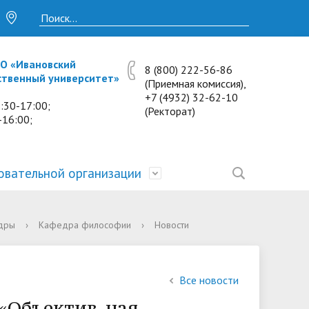
О «Ивановский
8 (800) 222-56-86
ственный университет»
(Приемная комиссия),
+7 (4932) 32-62-10
:30-17:00;
(Ректорат)
-16:00;
овательной организации
• Исследования и проекты
• Платные образовательные услуги
• Калькулятор пени
• Отзывы выпускников
• Образование
дры
›
Кафедра философии
›
Новости
ость
ты и
• Научные журналы
• Разбор олимпиадных заданий
• Иностранным студентам
• Материально-техническое
обеспечение и оснащённость
• Противодействие коррупции
• Многопрофильная зимняя школа.
• Дистанционное обучение
Все новости
образовательного процесса.
Лекции по предметам
 «Объектив_ная
• Первичная профсоюзная
• Информация о конкурсах и