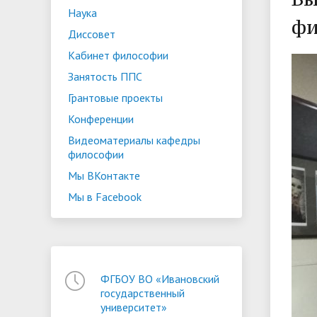
Наука
ориентации и содействия
фи
• Стипендии и меры поддержки
• Платн
Диссовет
трудоустройству выпускников
• Диста
обучающихся
Кабинет философии
• Олимпиада "Большие надежды
«Карьера»
иностра
Занятость ППС
малых городов"
• Абитуриенту
• Между
• Конкурсы на замещение
• Бренд
• Платные образовательные услуги
Грантовые проекты
должностей
Конференции
• Координационный центр ИвГУ
• Организация питания в
• Вход 
Видеоматериалы кафедры
философии
образовательной организации
Мы ВКонтакте
Мы в Facebook
ФГБОУ ВО «Ивановский
государственный
университет»