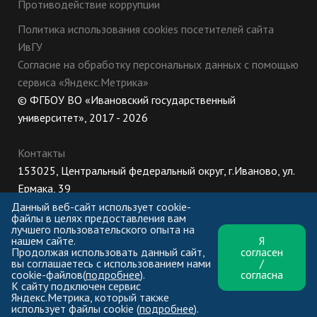
Противодействие коррупции
Политика использования cookies посетителей сайта
ИвГУ
Согласие на обработку персональных данных с помощью
сервиса «Яндекс.Метрика»
© ФГБОУ ВО «Ивановский государственный
университет», 2017 - 2026
Контакты
153025, Центральный федеральный округ, г.Иваново, ул.
Ермака, 39
8 (800) 222-56-86 (Приемная комиссия), +7 (4932) 32-62-
Данный веб-сайт использует cookie-
файлы в целях предоставления вам
10 (Ректорат)
лучшего пользовательского опыта на
нашем сайте.
Я
ПН-ЧТ: 8:30-17:00;
Продолжая использовать данный сайт,
согласен
ПТ: 8:30-16:00;
вы соглашаетесь с использованием нами
/
cookie-файлов(
подробнее
).
согласна
К сайту подключен сервис
Яндекс.Метрика, который также
использует файлы cookie (
подробнее
).