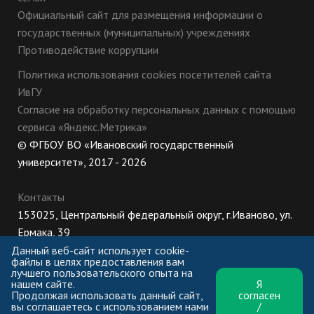
Официальный сайт для размещения информации о
государственных (муниципальных) учреждениях
Противодействие коррупции
Политика использования cookies посетителей сайта
ИвГУ
Согласие на обработку персональных данных с помощью
сервиса «Яндекс.Метрика»
© ФГБОУ ВО «Ивановский государственный
университет», 2017 - 2026
Контакты
153025, Центральный федеральный округ, г.Иваново, ул.
Ермака, 39
8 (800) 222-56-86 (Приемная комиссия), +7 (4932) 32-62-
Данный веб-сайт использует cookie-
файлы в целях предоставления вам
10 (Ректорат)
лучшего пользовательского опыта на
нашем сайте.
Я
ПН-ЧТ: 8:30-17:00;
Продолжая использовать данный сайт,
согласен
ПТ: 8:30-16:00;
вы соглашаетесь с использованием нами
/