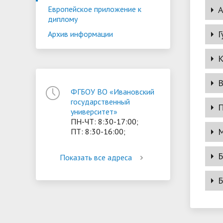
А
Европейское приложение к
ориентации и содействия
диплому
• Стипендии и меры поддержки
• Платн
трудоустройству выпускников
• Диста
Г
Архив информации
обучающихся
• Олимпиада "Большие надежды
«Карьера»
иностра
К
малых городов"
• Абитуриенту
• Между
• Конкурсы на замещение
• Бренд
• Платные образовательные услуги
должностей
В
ФГБОУ ВО «Ивановский
• Координационный центр ИвГУ
• Организация питания в
• Вход 
государственный
П
университет»
образовательной организации
ПН-ЧТ: 8:30-17:00;
М
ПТ: 8:30-16:00;
Б
Показать все адреса
Б
Докт
Унив
На ф