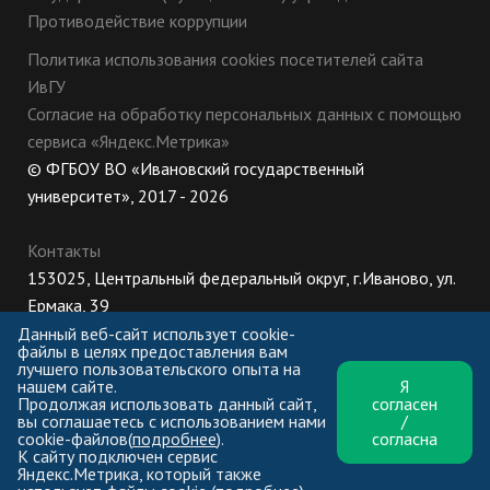
Противодействие коррупции
Политика использования cookies посетителей сайта
ИвГУ
Согласие на обработку персональных данных с помощью
сервиса «Яндекс.Метрика»
© ФГБОУ ВО «Ивановский государственный
университет», 2017 - 2026
Контакты
153025, Центральный федеральный округ, г.Иваново, ул.
Ермака, 39
8 (800) 222-56-86 (Приемная комиссия), +7 (4932) 32-62-
Данный веб-сайт использует cookie-
файлы в целях предоставления вам
10 (Ректорат)
лучшего пользовательского опыта на
нашем сайте.
Я
ПН-ЧТ: 8:30-17:00;
Продолжая использовать данный сайт,
согласен
ПТ: 8:30-16:00;
вы соглашаетесь с использованием нами
/
cookie-файлов(
подробнее
).
согласна
К сайту подключен сервис
Яндекс.Метрика, который также