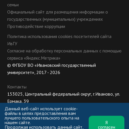
семьи
Официальный сайт для размещения информации о
государственных (муниципальных) учреждениях
Противодействие коррупции
Политика использования cookies посетителей сайта
ИвГУ
Согласие на обработку персональных данных с помощью
сервиса «Яндекс.Метрика»
© ФГБОУ ВО «Ивановский государственный
университет», 2017 - 2026
Контакты
153025, Центральный федеральный округ, г.Иваново, ул.
Ермака, 39
8 (800) 222-56-86 (Приемная комиссия), +7 (4932) 32-62-
Данный веб-сайт использует cookie-
файлы в целях предоставления вам
10 (Ректорат)
лучшего пользовательского опыта на
нашем сайте.
Я
ПН-ЧТ: 8:30-17:00;
Продолжая использовать данный сайт,
согласен