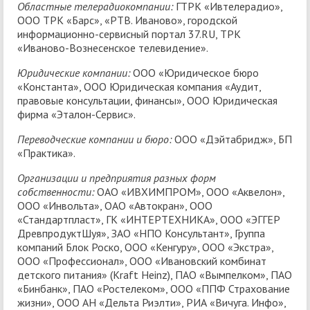
Областные телерадиокомпании:
ГТРК «Ивтелерадио»,
ООО ТРК «Барс», «РТВ. Иваново», городской
информационно-сервисный портал 37.RU, ТРК
«Иваново-Вознесенское телевидение».
Юридические компании:
ООО «Юридическое бюро
«Константа», ООО Юридическая компания «Аудит,
правовые консультации, финансы», ООО Юридическая
фирма «Эталон-Сервис».
Переводческие компании и бюро:
ООО «Дэйтабридж», БП
«Практика».
Организации и предприятия разных форм
собственности:
ОАО «ИВХИМПРОМ», ООО «Аквелон»,
ООО «Инвольта», ОАО «Автокран», ООО
«Стандартпласт», ГК «ИНТЕРТЕХНИКА», ООО «ЭГГЕР
ДревпродуктШуя», ЗАО «НПО Консультант», Группа
компаний Блок Роско, ООО «Кенгуру», ООО «Экстра»,
ООО «Профессионал», ООО «Ивановский комбинат
детского питания» (Kraft Heinz), ПАО «Вымпелком», ПАО
«Бинбанк», ПАО «Ростелеком», ООО «ППФ Страхование
жизни», ООО АН «Дельта Риэлти», РИА «Вичуга. Инфо»,