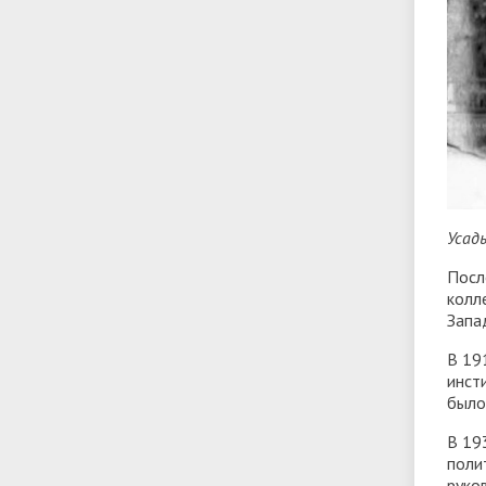
Усад
Посл
колл
Запа
В 19
инст
было
В 19
поли
руко