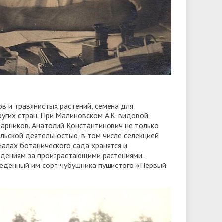
в и травянистых растений, семена для
угих стран. При Малиновском А.К. видовой
тарников. Анатолий Константинович не только
льской деятельностью, в том числе селекцией
алах ботанического сада хранятся и
юдениям за произрастающими растениями.
веденный им сорт чубушника пушистого «Первый