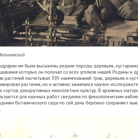
 Малиновский
ндрарии им были высажены редкие породы деревьев, кустарнико
щивания которых он получал со всех уголков нашей Родины и др
ав растений насчитывал 395 наименований трав, деревьев и кус
тивировал растения, но и активно занимался научно-исследовате
х сортов декоративных многолетних культур. В архивных матери
льзуются для научных работ сведения по фенологическим набл
удники ботанического сада по сей день бережно сохраняют вы
.