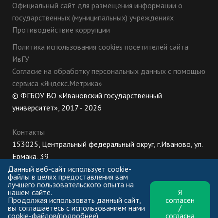
Официальный сайт для размещения информации о
государственных (муниципальных) учреждениях
Противодействие коррупции
Политика использования cookies посетителей сайта
ИвГУ
Согласие на обработку персональных данных с помощью
сервиса «Яндекс.Метрика»
© ФГБОУ ВО «Ивановский государственный
университет», 2017 - 2026
Контакты
153025, Центральный федеральный округ, г.Иваново, ул.
Ермака, 39
8 (800) 222-56-86 (Приемная комиссия), +7 (4932) 32-62-
Данный веб-сайт использует cookie-
файлы в целях предоставления вам
10 (Ректорат)
лучшего пользовательского опыта на
нашем сайте.
Я
ПН-ЧТ: 8:30-17:00;
Продолжая использовать данный сайт,
согласен
ПТ: 8:30-16:00;
вы соглашаетесь с использованием нами
/
cookie-файлов(
подробнее
).
согласна