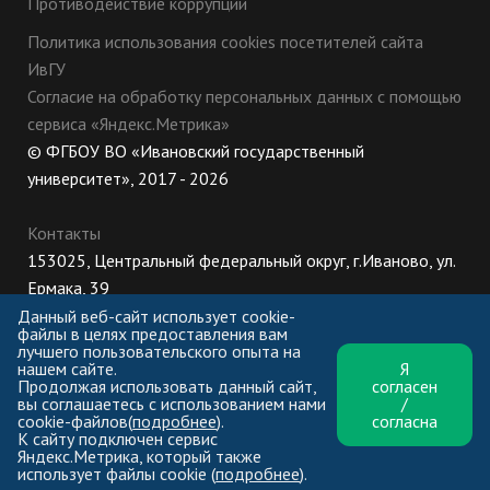
Противодействие коррупции
Политика использования cookies посетителей сайта
ИвГУ
Согласие на обработку персональных данных с помощью
сервиса «Яндекс.Метрика»
© ФГБОУ ВО «Ивановский государственный
университет», 2017 - 2026
Контакты
153025, Центральный федеральный округ, г.Иваново, ул.
Ермака, 39
8 (800) 222-56-86 (Приемная комиссия), +7 (4932) 32-62-
Данный веб-сайт использует cookie-
файлы в целях предоставления вам
10 (Ректорат)
лучшего пользовательского опыта на
нашем сайте.
Я
ПН-ЧТ: 8:30-17:00;
Продолжая использовать данный сайт,
согласен
ПТ: 8:30-16:00;
вы соглашаетесь с использованием нами
/
cookie-файлов(
подробнее
).
согласна
К сайту подключен сервис
Яндекс.Метрика, который также
использует файлы cookie (
подробнее
).