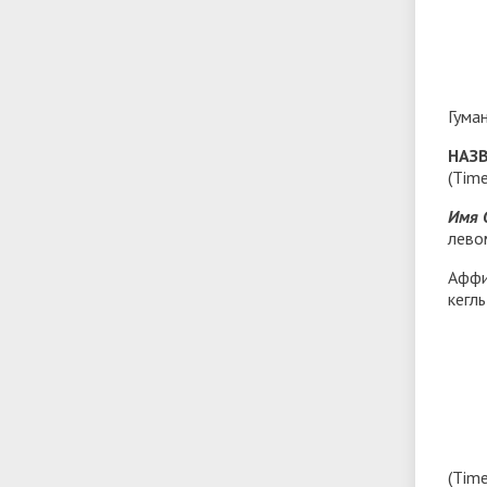
Гуман
НАЗВ
(Tim
Имя 
лево
Аффил
кегль
(Tim