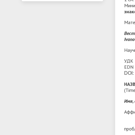
Мини
знак
Мате
Вест
Ivano
Науч
УДК
EDN
DOI:
НАЗ
(Tim
Имя,
Аффил
проб