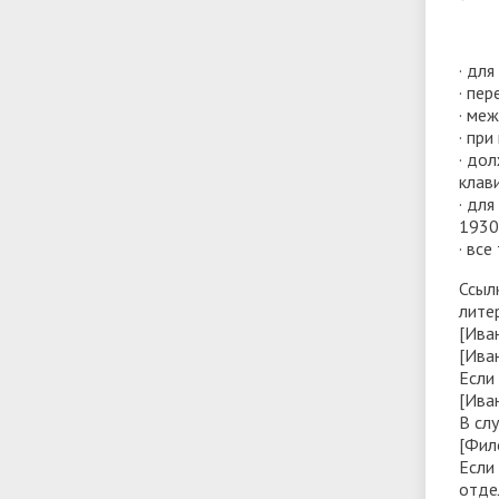
· дл
· пе
· ме
· при
· до
клави
· дл
1930 
· вс
Ссыл
лите
[Иван
[Иван
Если
[Ива
В сл
[Фил
Если
отде