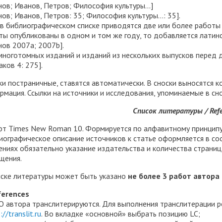
нов; Иванов, Петров; Философия культуры…]
нов; Иванов, Петров: 35; Философия культуры…: 35].
 в библиографическом списке приводятся две или более работы 
ты опубликованы в одном и том же году, то добавляется латинск
нов 2007а; 2007b].
многотомных изданий и изданий из нескольких выпусков перед 
аков 4: 275].
ки постраничные, ставятся автоматически. В сноски выносятся 
рмация. Ссылки на источники и исследования, упоминаемые в сн
Список литературы / Refe
т Times New Roman 10. Формируется по алфавитному принципу,
иографическое описание источников к статье оформляется в со
ениях обязательно указание издательства и количества страниц,
щения.
иске литературы может быть указано
не более 3 работ автора
ferences
О автора транслитерируются. Для выполнения транслитерации р
://translit.ru
. Во вкладке «основной» выбрать позицию LC;