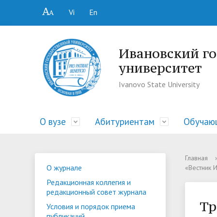
Vi
En
Ивановский г
университет
Ivanovo State University
О вузе
Абитуриентам
Обучаю
• Ученый совет
• Гид абитуриента
• Библиотека
• Центр профессиональной
• Основные сведения
• Ректо
• Прием
• Докум
• Ассоц
• Струк
Главная
›
О журнале
«Вестник 
ориентации и содействия
образов
• Преподавателю и сотруднику
• Общежития
• Обучение
• Допол
• Поряд
• Распи
Редакционная коллегия и
трудоустройству выпускников
редакционный совет журнала
• Контакты
• Проект «Университетский лицей»
• Профком
• Центр
• Видео
• Обще
«Карьера»
Тр
Условия и порядок приема
к ЕГЭ
• Документы
• Центр профессиональной
• Отдел
• КОСС
публикаций