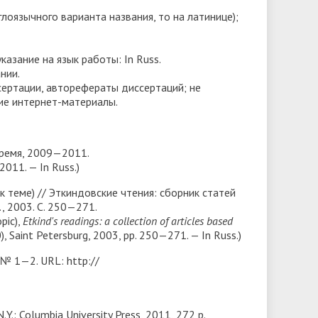
глоязычного варианта названия, то на латинице);
казание на язык работы: In Russ.
нии.
ссертации, авторефераты диссертаций; не
шие интернет-материалы.
 Время, 2009—2011.
 2011. — In Russ.)
 теме) // Эткиндовские чтения: сборник статей
, 2003. С. 250—271.
opic),
Etkind's readings: a collection of articles based
, Saint Petersburg, 2003, рр. 250—271. — In Russ.)
№ 1—2. URL: http://
.Y.: Columbia University Press, 2011, 272 р.