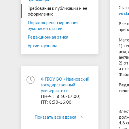
Стат
ориентации и содействия
Требования к публикации и ее
vest
• Стипендии и меры поддержки
• Платн
оформлению
трудоустройству выпускников
• Диста
обучающихся
Порядок рецензирования
Все 
• Олимпиада "Большие надежды
«Карьера»
иностра
рукописей статей
прин
малых городов"
• Абитуриенту
• Между
• Конкурсы на замещение
• Бренд
Редакционная этика
• Платные образовательные услуги
Мате
должностей
1) т
Архив журнала
имя,
• Координационный центр ИвГУ
• Организация питания в
• Вход 
англ
2) о
образовательной организации
и с п
Файл
ФГБОУ ВО «Ивановский
Реда
государственный
текс
университет»
ПН-ЧТ: 8:30-17:00;
ПТ: 8:30-16:00;
Элек
долж
Показать все адреса
4,6 
1 см.