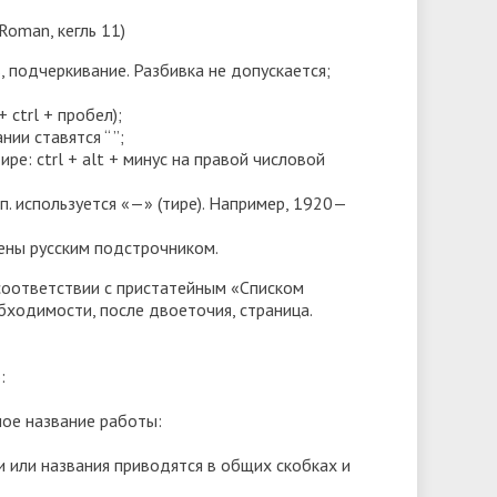
Roman, кегль 11)
, подчеркивание. Разбивка не допускается;
 ctrl + пробел);
ии ставятся “ ”;
е: ctrl + alt + минус на правой числовой
п. используется «—» (тире). Например, 1920—
ены русским подстрочником.
 соответствии с пристатейным «Списком
бходимости, после двоеточия, страница.
:
ное название работы:
 или названия приводятся в общих скобках и