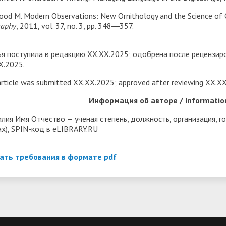
ood M. Modern Observations: New Ornithology and the Science o
raphy
, 2011, vol. 37, no. 3, рр. 348―357.
ья поступила в редакцию ХХ.ХХ.2025; одобрена после рецензиро
Х.2025.
rticle was submitted ХХ.ХХ.2025; approved after reviewing ХХ.ХХ
Информация об авторе / Information
лия Имя Отчество — ученая степень, должность, организация, гор
ах), SPIN-код в eLIBRARY.RU
ать требования в формате pdf