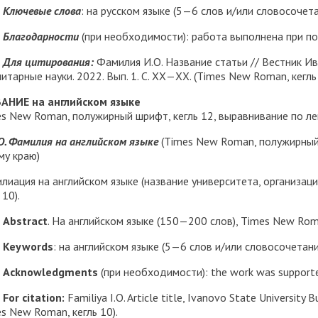
Ключевые слова
: на русском языке (5—6 слов и/или словосочета
Благодарности
(при необходимости): работа выполнена при по
Для цитирования
:
Фамилия И.О. Название статьи // Вестник Ив
итарные науки. 2022. Вып. 1. С. ХХ—ХХ. (Times New Roman, кегль 
АНИЕ на английском языке
es New Roman, полужирный шрифт, кегль 12, выравнивание по ле
О. Фамилия на английском языке
(Times New Roman, полужирный 
му краю)
иация на английском языке (название университета, организации 
 10).
Abstract
. На английском языке (150—200 слов), Times New Roma
Keywords
: на английском языке (5—6 слов и/или словосочетани
Acknowledgments
(при необходимости): the work was supporte
For citation:
Familiya I.O. Article title, Ivanovo State University B
es New Roman, кегль 10).