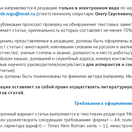
трудоустройству выпускник
ьи направляются в редакцию
только в электронном виде
по ад
nik.ivgu@mail.ru
(ответственному секретарю
Олегу Сергеевич
ые образовательные услуги
«Карьера»
• Финансово-хозяйственная
нционные занятия для
• Страница добра
деятельность
публикации проходят проверку на обнаружение текстовых заимс
нных студентов
имает статьи, оригинальность которых составляет не менее 70%
народное сотрудничество
• Внутренняя система оцен
бук
• Вход в систему ЭИОС
риалы, представляемые в редакцию, должны быть оформлены в
качества образования
екст статьи с аннотацией, ключевыми словами на русском и англ
 отчество; ученые степень и звание, должность и место работы/
в корпоративную почту
• Федеральный проект
ийском языках; домашний и служебный адреса, номера контактн
тзыв научного руководителя/консультанта
для аспирантов и со
«Содействие занятости»
ечатью).
ы должны быть поименованы по фамилии автора (например, Ива
кция оставляет за собой право осуществлять литературну
тов статей.
Требования к оформлению
тронный вариант статьи выполняется в текстовом редакторе Mi
ен удовлетворять следующим требованиям: формат — А4; поля — 
см; гарнитура (шрифт) — Times New Roman; кегль — 11; межстро