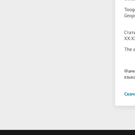
Toog
Geog
Стат
ХХ.Х
The a
Фами
язык
Скач