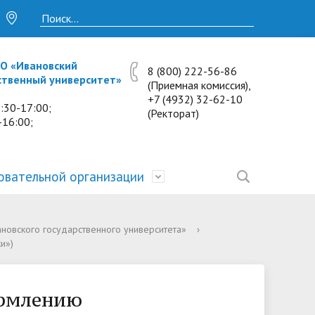
О «Ивановский
8 (800) 222-56-86
ственный университет»
(Приемная комиссия),
+7 (4932) 32-62-10
:30-17:00;
(Ректорат)
-16:00;
овательной организации
• Исследования и проекты
• Платные образовательные услуги
• Калькулятор пени
• Отзывы выпускников
• Образование
ановского государственного университета»
›
и»)
ость
ты и
• Научные журналы
• Разбор олимпиадных заданий
• Иностранным студентам
• Материально-техническое
обеспечение и оснащённость
• Противодействие коррупции
• Многопрофильная зимняя школа.
• Дистанционное обучение
ормлению
образовательного процесса.
Лекции по предметам
• Первичная профсоюзная
• Информация о конкурсах и