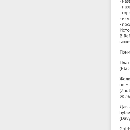
- на
- на
- го
- из
- пос
Исто
В Re
вклю
Прим
Плато
(Plat
Жолк
по м
(Zhol
on ma
Давы
hylae
(Davy
Golds