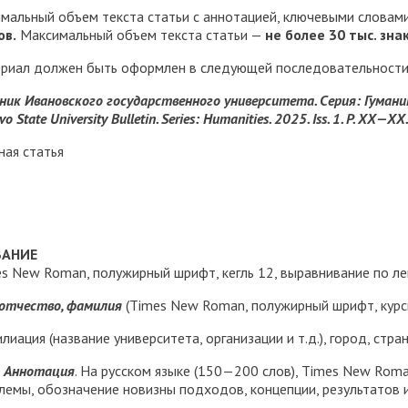
мальный объем текста статьи с аннотацией, ключевыми словам
ов.
Максимальный объем текста статьи —
не более 30 тыс. зна
риал должен быть оформлен в следующей последовательности
ник Ивановского государственного университета. Серия: Гуманит
vo State University Bulletin. Series: Humanities. 2025. Iss. 1. P. ХХ—ХХ
ная статья
ВАНИЕ
es New Roman, полужирный шрифт, кегль 12, выравнивание по ле
 отчество, фамилия
(Times New Roman, полужирный шрифт, курси
иация (название университета, организации и т.д.), город, стран
Аннотация
. На русском языке (150—200 слов), Times New Roma
лемы, обозначение новизны подходов, концепции, результатов и