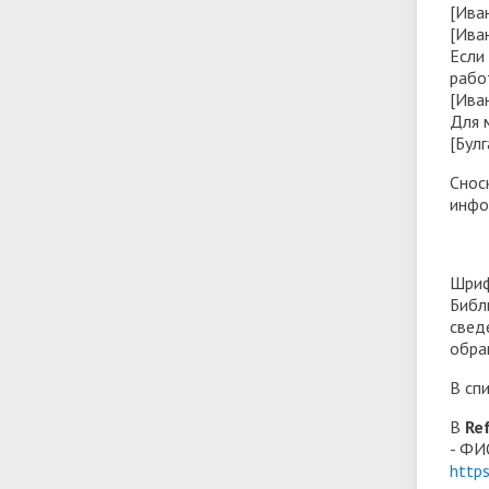
[Ива
[Ива
Если
рабо
[Ива
Для 
[Булг
Снос
инфо
Шриф
Библ
свед
обра
В сп
В
Re
- ФИ
https