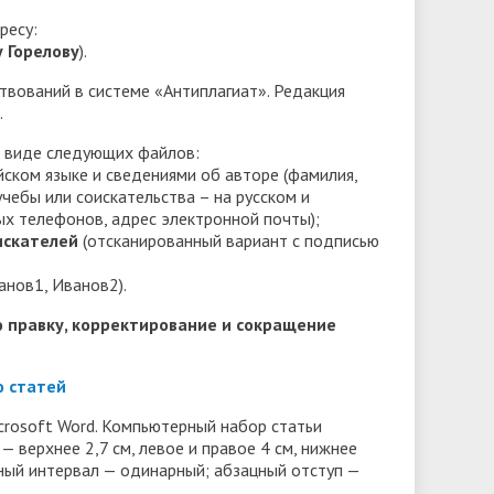
Доступная среда
ов
гуманитарного цикла для
ресу:
организация работников ФГБОУ ВО
грантах
у Горелову
).
победителей олимпиад
• Вакантные места для приёма
«Ивановский государственный
• Ресурсный волонтерский центр
(перевода)
твований в системе «Антиплагиат». Редакция
университет»
финансового просвещения ИвГУ
.
ки
• Руководство
• Центр тестирования
 виде следующих файлов:
иностранных граждан ИвГУ
• Педагогический состав
ийском языке и сведениями об авторе (фамилия,
учебы или соискательства – на русском и
• Совет ректоров
ых телефонов, адрес электронной почты);
искателей
(отсканированный вариант с подписью
нов1, Иванов2).
ю правку, корректирование и сокращение
 статей
crosoft Word. Компьютерный набор статьи
верхнее 2,7 см, левое и правое 4 см, нижнее
чный интервал — одинарный; абзацный отступ —