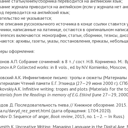
звание статьи/книги/сборника переводится на английский язык;
звание журнала приводится на английском (если у журнала нет ан
род переводится на английский язык;
дательство не указывается;
ле описания русскоязычного источника в конце ссылки ставится у
чники, написанные на латинице, остаются в оригинальном написа
ferences включаются: монографии, статьи, сборники, тезисы, ди
чаются: архивы, газеты, указы, постановления, приказы, неболь
еры оформления:
нов А.П. Собрание сочинений: в 8 т. / сост. Н.В. Корниенко. М.:
onov A.P. Collected works: in 8 vols., ed. by N.V. Kornienko, Moscow,
овский А.К. Инфинитивное письмо: тропы и сюжеты (Материалы к
атериалам Чтений памяти Е.Г. Эткинда (27—29 июня 2000 г.). СПб.
kovskiy A.K. Infinitive writing: tropes and plots (Materials for the t
terials from the Readings in memory of E.G. Etkind
(June 27—29, 2000)
дов Д. Последовательность гнева // Книжное обозрение. 2015. 
a.ru/davyd_rez_peret.html (дата обращения: 17.04.2020).
dov D. Sequence of anger,
Book review
, 2015, no. 1—2. — In Russ.)
mith K. Uncreative Writing: Managing Language in the Digital Age, N