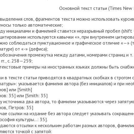
Основной текст статьи (Times New 
я выделения слов, фрагментов текста можно использовать курсив
реносы только автоматические;
жду инициалами и фамилией ставится неразрывный пробел (shift +
 цитировании используются кавычки «», при внутреннем цитирован
лжно соблюдаться пунктуационное и графическое отличие «—» (тир
атуре) от «-» (дефиса);
я обозначения промежутка между датами, номерами страниц и т. 
гг., с. 258—259;
е текстовые примеры на иностранных языках должны быть снабж
ки в тексте статьи приводятся в квадратных скобках в строгом
ратуры»: указывается фамилия автора (без инициалов) и при нео
ов] или [Smith]
ов: 35] или [Smith: 35]
 у источника два автора, то фамилии указываются через запятую
нов, Петров: 35]
учае ссылки на издание без автора следует указывать сокращен
ософия культуры…: 35].
 даются отсылки к нескольким работам разных авторов, фамилии
ляются точкой с запятой: