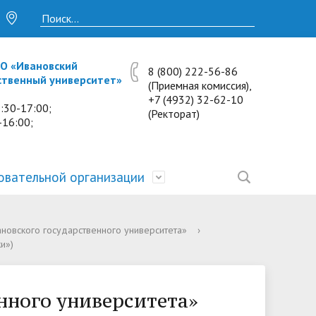
О «Ивановский
8 (800) 222-56-86
ственный университет»
(Приемная комиссия),
+7 (4932) 32-62-10
:30-17:00;
(Ректорат)
-16:00;
овательной организации
• Исследования и проекты
• Платные образовательные услуги
• Калькулятор пени
• Отзывы выпускников
• Образование
ановского государственного университета»
›
и»)
ость
ты и
• Научные журналы
• Разбор олимпиадных заданий
• Иностранным студентам
• Материально-техническое
обеспечение и оснащённость
• Противодействие коррупции
• Многопрофильная зимняя школа.
• Дистанционное обучение
нного университета»
образовательного процесса.
Лекции по предметам
• Первичная профсоюзная
• Информация о конкурсах и