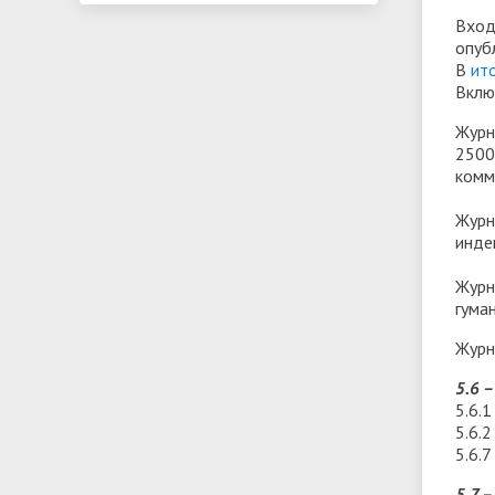
Вход
опуб
В
ит
Вклю
Журн
2500
комм
Журн
инде
Журн
гума
Журн
5.6 
5.6.
5.6.
5.6.
5.7 