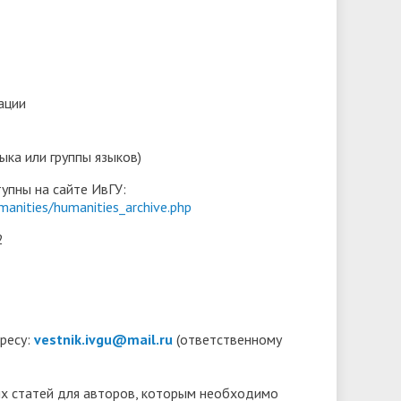
ации
ыка или группы языков)
упны на сайте ИвГУ:
manities/humanities_archive.php
2
ресу:
vestnik.ivgu@mail.ru
(ответственному
х статей для авторов, которым необходимо