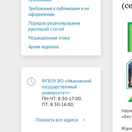
(с
ориентации и содействия
Требования к публикации и ее
• Стипендии и меры поддержки
• Платн
оформлению
трудоустройству выпускников
• Диста
обучающихся
Порядок рецензирования
• Олимпиада "Большие надежды
«Карьера»
иностра
рукописей статей
малых городов"
• Абитуриенту
• Между
• Конкурсы на замещение
• Бренд
Редакционная этика
• Платные образовательные услуги
должностей
Архив журнала
• Координационный центр ИвГУ
• Организация питания в
• Вход 
образовательной организации
ФГБОУ ВО «Ивановский
государственный
университет»
ПН-ЧТ: 8:30-17:00;
ПТ: 8:30-16:00;
Науч
«Вес
Показать все адреса
Журн