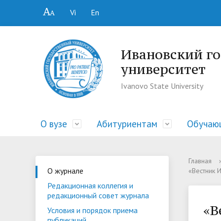
Vi
En
Ивановский г
университет
Ivanovo State University
О вузе
Абитуриентам
Обучаю
• Ученый совет
• Гид абитуриента
• Библиотека
• Центр профессиональной
• Основные сведения
• Ректо
• Прием
• Докум
• Ассоц
• Струк
Главная
›
О журнале
«Вестник 
ориентации и содействия
образов
• Преподавателю и сотруднику
• Общежития
• Обучение
• Допол
• Поряд
• Распи
Редакционная коллегия и
трудоустройству выпускников
редакционный совет журнала
• Контакты
• Проект «Университетский лицей»
• Профком
• Центр
• Видео
• Обще
«Карьера»
«В
Условия и порядок приема
к ЕГЭ
• Документы
• Центр профессиональной
• Отдел
• КОСС
публикаций