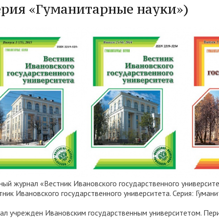
ерия «Гуманитарные науки»)
трудоустройству выпускник
ые образовательные услуги
«Карьера»
• Финансово-хозяйственная
нционные занятия для
• Страница добра
деятельность
нных студентов
народное сотрудничество
• Внутренняя система оцен
бук
• Вход в систему ЭИОС
качества образования
в корпоративную почту
• Федеральный проект
«Содействие занятости»
ный журнал «Вестник Ивановского государственного университе
тник Ивановского государственного университета. Серия: Гумани
ал учрежден Ивановским государственным университетом. Перио