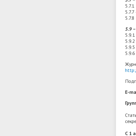
5.7.1
5.7.
5.7.
5.9 
5.9.
5.9.
5.9.5
5.9.
Журн
http:
Подп
E-ma
Груп
Стат
секр
С 1 