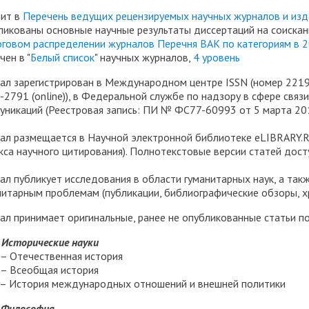
ит в
Перечень ведущих рецензируемых научных журналов и из
ликованы основные научные результаты диссертаций на соискани
оговом распределении журналов Перечня ВАК по категориям в 2
чен в "
Белый список
" научных журналов,
4 уровень
ал зарегистрирован в Международном центре ISSN (номер 2219
-2791 (online)), в Федеральной службе по надзору в сфере свя
уникаций (Реестровая запись: ПИ № ФС77-60993 от 5 марта 201
ал размещается в Научной электронной библиотеке eLIBRARY.R
кса научного цитирования). Полнотекстовые версии статей дос
ал публикует исследования в области гуманитарных наук, а та
нитарным проблемам (публикации, библиографические обзоры, хро
ал принимает оригинальные, ранее не опубликованные статьи 
– Исторические науки
1 – Отечественная история
2 – Всеобщая история
7 – История международных отношений и внешней политики
– Философия