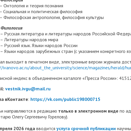
 – Онтология и теория познания
7 – Социальная и политическая философия
8 – Философская антропология, философия культуры
– Филология
1 – Русская литература и литературы народов Российской Федер
2 – Литературы народов мира
 – Русский язык. Языки народов России
6 – Языки народов зарубежных стран (с указанием конкретного яз
ал выходит в печатном виде, электронные версии журнала дост
//ivanovo.ac.ru/about_the_university/science/magazines/herald/hu
исной индекс в объединенном каталоге «Пресса России»: 4151
il:
vestnik.ivgu@mail.ru
па
вКонтакте
:
https://vk.com/public198000715
ьи направляются в редакцию
только в электронном виде
по ад
етарю Олегу Сергеевичу Горелову).
апреля 2026 года
вводится
услуга срочной публикации
научны