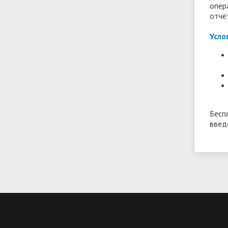
опер
отчё
Усло
Бесп
введ