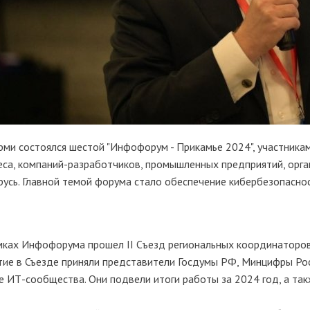
рми состоялся шестой "Инфофорум - Прикамье 2024", участника
еса, компаний-разработчиков, промышленных предприятий, орган
русь. Главной темой форума стало обеспечение кибербезопаснос
мках Инфофорума прошел II Cъезд региональных координаторов
тие в Съезде приняли представители Госдумы РФ, Минцифры Рос
е ИТ-сообщества. Они подвели итоги работы за 2024 год, а так