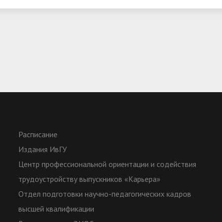
Расписание
Издания ИвГУ
Центр профессиональной ориентации и содействия
трудоустройству выпускников «Карьера»
Отдел подготовки научно-педагогических кадров
высшей квалификации