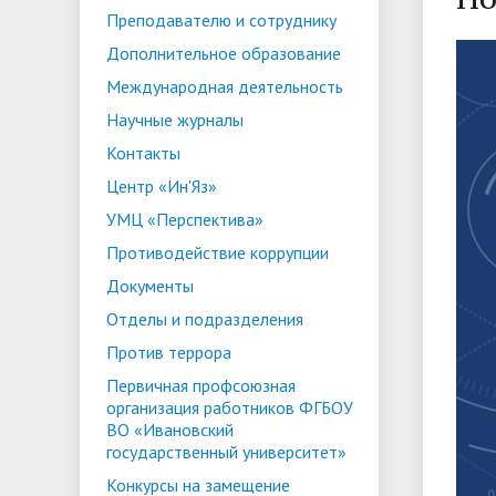
Преподавателю и сотруднику
ориентации и содействия
• Стипендии и меры поддержки
• Платн
Дополнительное образование
трудоустройству выпускников
• Диста
обучающихся
Международная деятельность
• Олимпиада "Большие надежды
«Карьера»
иностра
Научные журналы
малых городов"
• Абитуриенту
• Между
• Конкурсы на замещение
• Бренд
• Платные образовательные услуги
Контакты
должностей
Центр «Ин'Яз»
• Координационный центр ИвГУ
• Организация питания в
• Вход 
УМЦ «Перспектива»
образовательной организации
Противодействие коррупции
Документы
Отделы и подразделения
Против террора
Первичная профсоюзная
организация работников ФГБОУ
ВО «Ивановский
государственный университет»
Конкурсы на замещение