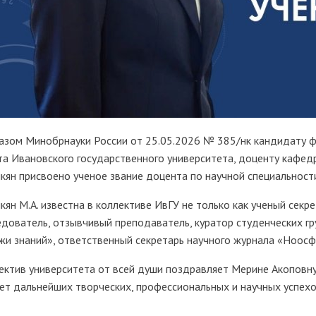
азом Минобрнауки России от 25.05.2026 № 385/нк кандидату ф
та Ивановского государственного университета, доценту кафе
кян присвоено ученое звание доцента по научной специальности 
кян М.А. известна в коллективе ИвГУ не только как ученый секре
едователь, отзывчивый преподаватель, куратор студенческих г
жи знаний», ответственный секретарь научного журнала «Ноосф
ектив университета от всей души поздравляет Мерине Акоповн
ет дальнейших творческих, профессиональных и научных успехо