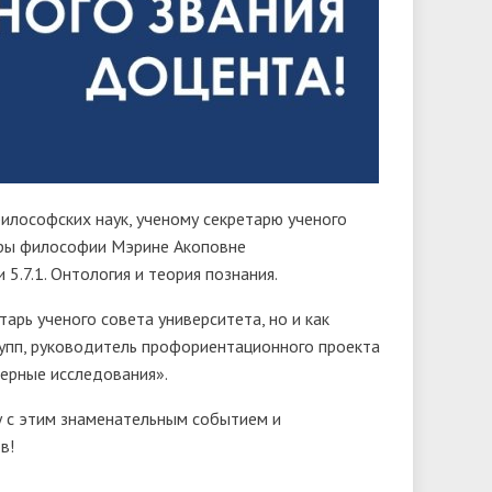
илософских наук, ученому секретарю ученого
дры философии Мэрине Акоповне
5.7.1. Онтология и теория познания.
тарь ученого совета университета, но и как
рупп, руководитель профориентационного проекта
ерные исследования».
у с этим знаменательным событием и
в!