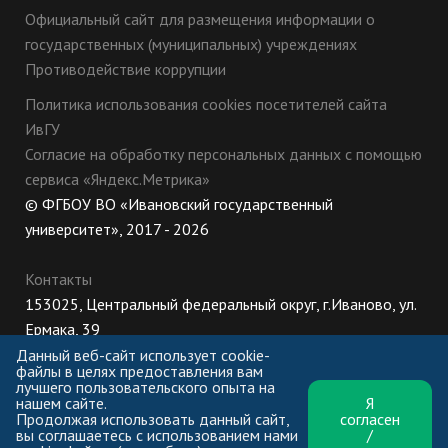
Официальный сайт для размещения информации о
государственных (муниципальных) учреждениях
Противодействие коррупции
Политика использования cookies посетителей сайта
ИвГУ
Согласие на обработку персональных данных с помощью
сервиса «Яндекс.Метрика»
© ФГБОУ ВО «Ивановский государственный
университет», 2017 - 2026
Контакты
153025, Центральный федеральный округ, г.Иваново, ул.
Ермака, 39
8 (800) 222-56-86 (Приемная комиссия), +7 (4932) 32-62-
Данный веб-сайт использует cookie-
файлы в целях предоставления вам
10 (Ректорат)
лучшего пользовательского опыта на
нашем сайте.
Я
ПН-ЧТ: 8:30-17:00;
Продолжая использовать данный сайт,
согласен
ПТ: 8:30-16:00;
вы соглашаетесь с использованием нами
/