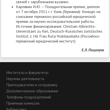
связей с зарубежными вузами».
Карлявин И.Ю. – Поощрительная премия, диплом
от 7 октября 2011 г. г. Киль (Германия): Конкурс на
соискание германско-российской юридической
премии за научно-исследовательские работы.
Источник финансирования: Christian-Albrechts-
Universitaet zu Kiel, Deutsch-Russisches Juristisches
Institut z. Hd. Frau Ruta Vrubliauskaite (Российско-
германский юридический институт).
Е.Л. Поцелуев
Институты и факультеты
Научная деятельность
Преподавателю и сотруднику
Дополнительное образование
Телефоны подразделений
Приёмная комиссия
Библиотека