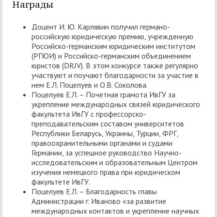
Награды
Доцент И. Ю. Карлявин получил германо-
российскую юридическую премию, учрежденную
Российско-германским юридическим институтом
(РГЮИ) и Российско-германским объединением
юристов (DRJV). В этом конкурсе также регулярно
участвуют и поучают благодарности за участие в
нем Е.Л. Поцелуев и О.В. Соколова.
Поцелуев Е.Л. – Почетная грамота ИвГУ за
укрепление международных связей юридического
факультета ИвГУ с профессорско-
преподавательским составом университетов
Республики Беларусь, Украины, Турции, ФРГ,
правоохранительными органами и судами
Германии, за успешное руководство Научно-
исследовательским и образовательным Центром
изучения немецкого права при юридическом
факультете ИвГУ.
Поцелуев Е.Л. – Благодарность главы
Администрации г. Иваново «за развитие
международных контактов и укрепление научных