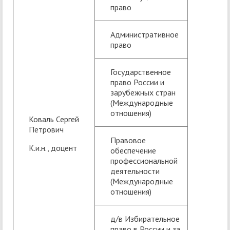
право
Административное
право
Государственное
право России и
зарубежных стран
(Международные
отношения)
Коваль Сергей
Петрович
Правовое
К.и.н., доцент
обеспечение
профессиональной
деятельности
(Международные
отношения)
д/в Избирательное
право в России и за