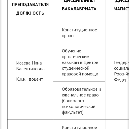
ДИСЦИПЛИНЫ
ДИСЦ
ПРЕПОДАВАТЕЛЯ
БАКАЛАВРИАТА
МАГИС
ДОЛЖНОСТЬ
Конституционное
право
Обучение
практическим
навыкам в Центре
Гендер
Исаева Нина
студенческой
социал
Валентиновна
правовой помощи
Россий
К.и.н., доцент
Федер
Образовательное и
ювенальное право
(Социолого-
психологический
факультет)
Конституционное