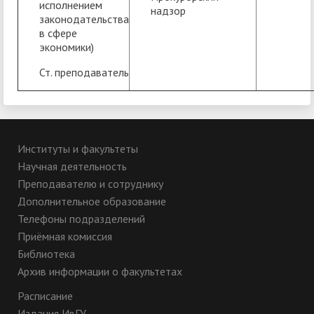
исполнением
надзор
законодательства
в сфере
экономики)
Ст. преподаватель
Институты и факультеты
Научная деятельность
Преподавателю и сотруднику
Дополнительное образование
Телефоны подразделений
Приёмная комиссия
Библиотека
Архив информации о факультетах
Расписание
Издания ИвГУ