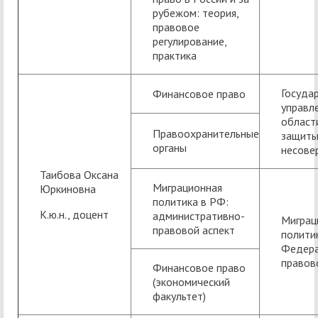
рубежом: теория,
правовое
регулирование,
практика
Госуда
Финансовое право
управл
област
Правоохранительные
защиты
органы
несове
Таибова Оксана
Миграционная
Юркиновна
политика в РФ:
К.ю.н., доцент
административно-
Миграц
правовой аспект
полити
Федера
правов
Финансовое право
(экономический
факультет)