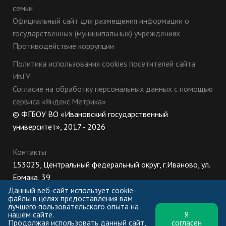
семьи
Официальный сайт для размещения информации о
государственных (муниципальных) учреждениях
Противодействие коррупции
Политика использования cookies посетителей сайта
ИвГУ
Согласие на обработку персональных данных с помощью
сервиса «Яндекс.Метрика»
© ФГБОУ ВО «Ивановский государственный
университет», 2017 - 2026
Контакты
153025, Центральный федеральный округ, г.Иваново, ул.
Ермака, 39
8 (800) 222-56-86 (Приемная комиссия), +7 (4932) 32-62-
Данный веб-сайт использует cookie-
файлы в целях предоставления вам
10 (Ректорат)
лучшего пользовательского опыта на
нашем сайте.
Я
ПН-ЧТ: 8:30-17:00;
Продолжая использовать данный сайт,
согласен