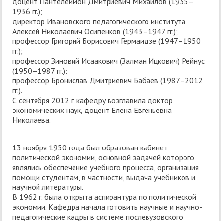
доцент Пантелеймон Дмитриевич Михайлов (1935–
1936 гг.);
директор Ивановского педагогического института
Алексей Николаевич Осипенков (1943–1947 гг.);
профессор Григорий Борисович Гермаидзе (1947–1950
гг.);
профессор Зиновий Исаакович (Залман Ицкович) Рейнус
(1950–1987 гг.);
профессор Бронислав Дмитриевич Бабаев (1987–2012
гг.).
С сентября 2012 г. кафедру возглавила доктор
экономических наук, доцент Елена Евгеньевна
Николаева.
13 ноября 1950 года был образован кабинет
политической экономии, основной задачей которого
являлись обеспечение учебного процесса, организация
помощи студентам, в частности, выдача учебников и
научной литературы.
В 1962 г. была открыта аспирантура по политической
экономии. Кафедра начала готовить научные и научно-
педагогические кадры в системе послевузовского