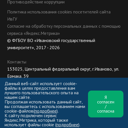
Противодействие коррупции
Политика использования cookies посетителей сайта
ИвГУ
Согласие на обработку персональных данных с помощью
сервиса «Яндекс.Метрика»
© ФГБОУ ВО «Ивановский государственный
университет», 2017 - 2026
Контакты
153025, Центральный федеральный округ, г.Иваново, ул.
Ермака, 39
8 (800) 222-56-86 (Приемная комиссия), +7 (4932) 32-62-
Данный веб-сайт использует cookie-
файлы в целях предоставления вам
10 (Ректорат)
лучшего пользовательского опыта на
нашем сайте.
Я
ПН-ЧТ: 8:30-17:00;
Продолжая использовать данный сайт,
согласен
ПТ: 8:30-16:00;
вы соглашаетесь с использованием нами
/
cookie-файлов(
подробнее
).
согласна
К сайту подключен сервис
Яндекс.Метрика, который также
использует файлы cookie (
подробнее
).