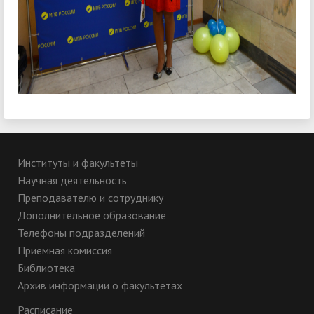
Институты и факультеты
Научная деятельность
Преподавателю и сотруднику
Дополнительное образование
Телефоны подразделений
Приёмная комиссия
Библиотека
Архив информации о факультетах
Расписание