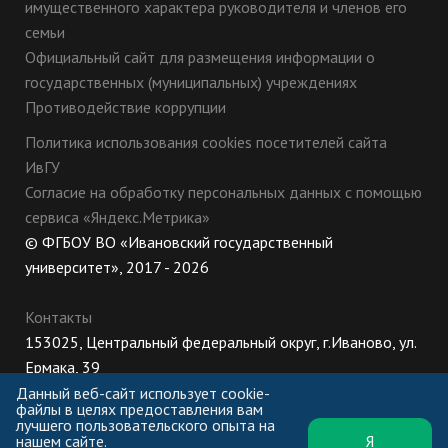
имущественного характера руководителя и членов его
семьи
Официальный сайт для размещения информации о
государственных (муниципальных) учреждениях
Противодействие коррупции
Политика использования cookies посетителей сайта
ИвГУ
Согласие на обработку персональных данных с помощью
сервиса «Яндекс.Метрика»
© ФГБОУ ВО «Ивановский государственный
университет», 2017 - 2026
Контакты
153025, Центральный федеральный округ, г.Иваново, ул.
Ермака, 39
8 (800) 222-56-86 (Приемная комиссия), +7 (4932) 32-62-
Данный веб-сайт использует cookie-
файлы в целях предоставления вам
10 (Ректорат)
лучшего пользовательского опыта на
нашем сайте.
Я
ПН-ЧТ: 8:30-17:00;