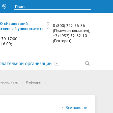
О «Ивановский
8 (800) 222-56-86
ственный университет»
(Приемная комиссия),
+7 (4932) 32-62-10
:30-17:00;
(Ректорат)
-16:00;
овательной организации
• Исследования и проекты
• Платные образовательные услуги
• Калькулятор пени
• Отзывы выпускников
• Образование
ческих наук
›
Кафедры
›
ость
ты и
• Научные журналы
• Разбор олимпиадных заданий
• Иностранным студентам
• Материально-техническое
обеспечение и оснащённость
• Противодействие коррупции
• Многопрофильная зимняя школа.
• Дистанционное обучение
образовательного процесса.
Все новости
Лекции по предметам
• Первичная профсоюзная
• Информация о конкурсах и