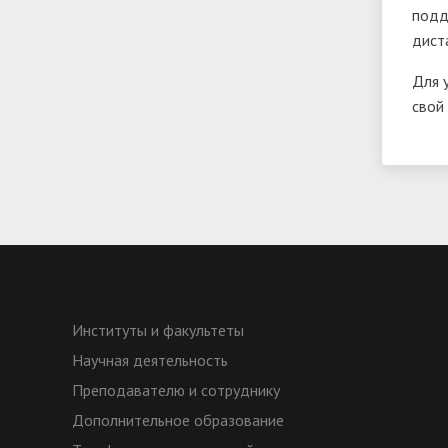
подд
дист
Для 
свой
Институты и факультеты
Научная деятельность
Преподавателю и сотруднику
Дополнительное образование