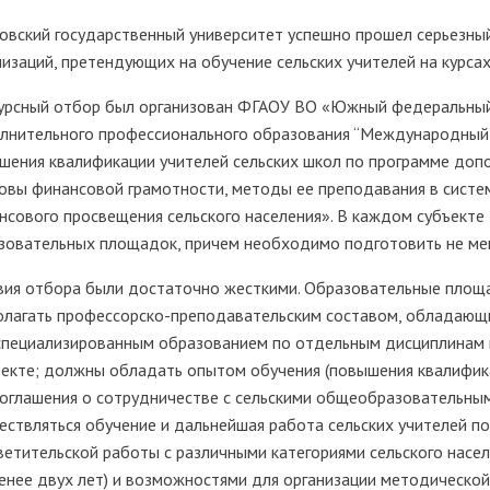
овский государственный университет успешно прошел серьезны
низаций, претендующих на обучение сельских учителей на курса
урсный отбор был организован ФГАОУ ВО «Южный федеральный
лнительного профессионального образования “Международный 
шения квалификации учителей сельских школ по программе доп
овы финансовой грамотности, методы ее преподавания в систем
нсового просвещения сельского населения». В каждом субъекте
зовательных площадок, причем необходимо подготовить не мен
вия отбора были достаточно жесткими. Образовательные площ
олагать профессорско-преподавательским составом, обладающ
специализированным образованием по отдельным дисциплинам 
оекте; должны обладать опытом обучения (повышения квалифика
соглашения о сотрудничестве с сельскими общеобразовательным
ествляться обучение и дальнейшая работа сельских учителей п
ветительской работы с различными категориями сельского на
менее двух лет) и возможностями для организации методическо