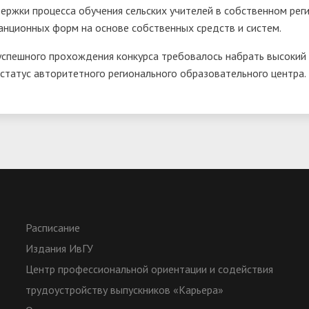
ержки процесса обучения сельских учителей в собственном реги
анционных форм на основе собственных средств и систем.
успешного прохождения конкурса требовалось набрать высокий 
 статус авторитетного регионального образовательного центра.
Расписание
Издания ИвГУ
Центр профессиональной ориентации и содействия
трудоустройству выпускников «Карьера»