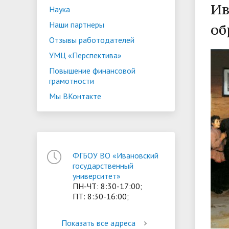
Ив
Наука
ориентации и содействия
• Стипендии и меры поддержки
• Платн
Наши партнеры
об
трудоустройству выпускников
• Диста
обучающихся
Отзывы работодателей
• Олимпиада "Большие надежды
«Карьера»
иностра
УМЦ «Перспектива»
малых городов"
• Абитуриенту
• Между
• Конкурсы на замещение
• Бренд
• Платные образовательные услуги
Повышение финансовой
должностей
грамотности
Мы ВКонтакте
• Координационный центр ИвГУ
• Организация питания в
• Вход 
образовательной организации
ФГБОУ ВО «Ивановский
государственный
университет»
ПН-ЧТ: 8:30-17:00;
ПТ: 8:30-16:00;
Показать все адреса