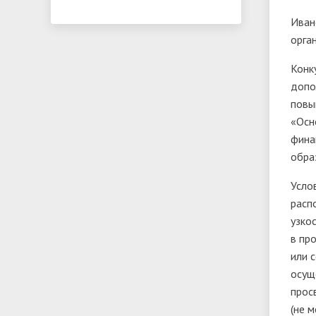
Иван
орга
Конк
допо
повы
«Осн
фина
обра
Усло
расп
узко
в пр
или 
осущ
прос
(не 