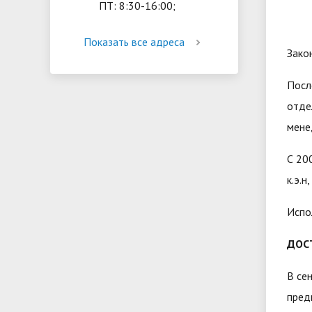
ПТ: 8:30-16:00;
Показать все адреса
Зако
Посл
отде
мене
С 20
к.э.н
Испо
ДОС
В се
пред