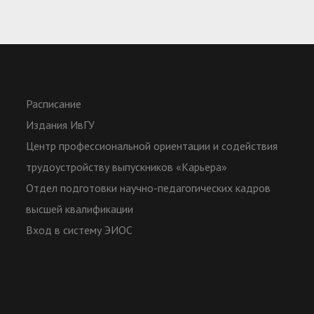
Расписание
Издания ИвГУ
Центр профессиональной ориентации и содействия
трудоустройству выпускников «Карьера»
Отдел подготовки научно-педагогических кадров
высшей квалификации
Вход в систему ЭИОС