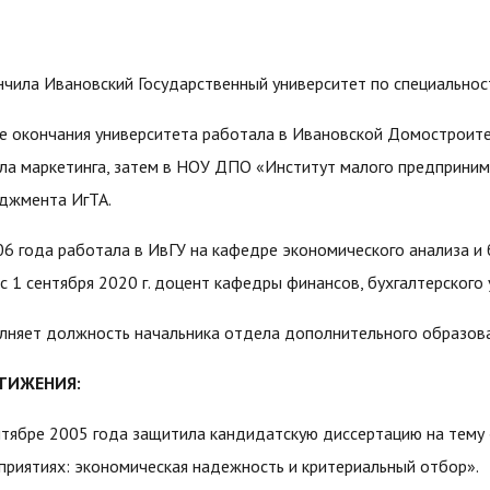
нчила Ивановский Государственный университет по специальнос
е окончания университета работала в Ивановской Домостроит
ла маркетинга, затем в НОУ ДПО «Институт малого предприним
джмента ИгТА.
06 года работала в ИвГУ на кафедре экономического анализа и 
, с 1 сентября 2020 г. доцент кафедры финансов, бухгалтерского
лняет должность начальника отдела дополнительного образова
ТИЖЕНИЯ:
нтябре 2005 года защитила кандидатскую диссертацию на тему
приятиях: экономическая надежность и критериальный отбор».