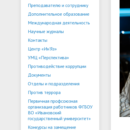
Преподавателю и сотруднику
ориентации и содействия
• Стипендии и меры поддержки
• Платн
Дополнительное образование
трудоустройству выпускников
• Диста
обучающихся
Международная деятельность
• Олимпиада "Большие надежды
«Карьера»
иностра
Научные журналы
малых городов"
• Абитуриенту
• Между
• Конкурсы на замещение
• Бренд
• Платные образовательные услуги
Контакты
должностей
Центр «Ин'Яз»
• Координационный центр ИвГУ
• Организация питания в
• Вход 
УМЦ «Перспектива»
образовательной организации
Противодействие коррупции
Документы
Отделы и подразделения
Против террора
Первичная профсоюзная
организация работников ФГБОУ
ВО «Ивановский
государственный университет»
Конкурсы на замещение