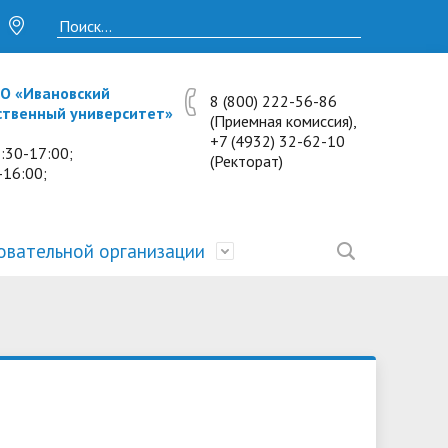
О «Ивановский
8 (800) 222-56-86
ственный университет»
(Приемная комиссия),
+7 (4932) 32-62-10
:30-17:00;
(Ректорат)
-16:00;
овательной организации
• Исследования и проекты
• Платные образовательные услуги
• Калькулятор пени
• Отзывы выпускников
• Образование
ость
ты и
• Научные журналы
• Разбор олимпиадных заданий
• Иностранным студентам
• Материально-техническое
обеспечение и оснащённость
• Противодействие коррупции
• Многопрофильная зимняя школа.
• Дистанционное обучение
образовательного процесса.
Лекции по предметам
• Первичная профсоюзная
• Информация о конкурсах и