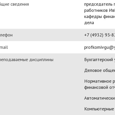
бщие сведения
председатель 
работников Ив
кафедры финанс
дела
елефон
+7 (4932) 93-8
mail
profkomivgu@y
реподаваемые дисциплины
Бухгалтерский 
Деловое обще
Нормативное р
финансовой от
Автоматически
Компьютерные 