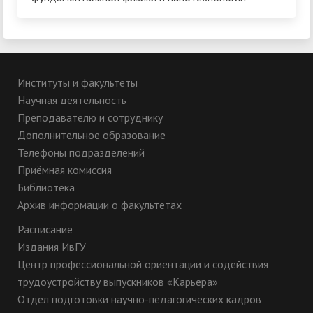
Институты и факультеты
Научная деятельность
Преподавателю и сотруднику
Дополнительное образование
Телефоны подразделений
Приёмная комиссия
Библиотека
Архив информации о факультетах
Расписание
Издания ИвГУ
Центр профессиональной ориентации и содействия
трудоустройству выпускников «Карьера»
Отдел подготовки научно-педагогических кадров