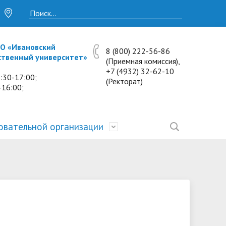
О «Ивановский
8 (800) 222-56-86
ственный университет»
(Приемная комиссия),
+7 (4932) 32-62-10
:30-17:00;
(Ректорат)
-16:00;
овательной организации
• Исследования и проекты
• Платные образовательные услуги
• Калькулятор пени
• Отзывы выпускников
• Образование
ость
ты и
• Научные журналы
• Разбор олимпиадных заданий
• Иностранным студентам
• Материально-техническое
обеспечение и оснащённость
• Противодействие коррупции
• Многопрофильная зимняя школа.
• Дистанционное обучение
образовательного процесса.
Лекции по предметам
• Первичная профсоюзная
• Информация о конкурсах и