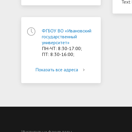
Text 
ориентации и содействия
• Стипендии и меры поддержки
• Платн
трудоустройству выпускников
• Диста
обучающихся
• Олимпиада "Большие надежды
«Карьера»
иностра
ФГБОУ ВО «Ивановский
малых городов"
• Абитуриенту
• Между
государственный
• Конкурсы на замещение
• Бренд
• Платные образовательные услуги
университет»
должностей
ПН-ЧТ: 8:30-17:00;
ПТ: 8:30-16:00;
• Координационный центр ИвГУ
• Организация питания в
• Вход 
образовательной организации
Показать все адреса
Институты и факультеты