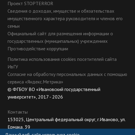
Проект STOPTERROR
Сведения о доходах, имуществе и обязательствах
имущественного характера руководителя и членов его
семьи
Официальный сайт для размещения информации о
государственных (муниципальных) учреждениях
Противодействие коррупции
Политика использования cookies посетителей сайта
ИвГУ
Согласие на обработку персональных данных с помощью
сервиса «Яндекс.Метрика»
© ФГБОУ ВО «Ивановский государственный
университет», 2017 - 2026
Контакты
153025, Центральный федеральный округ, г.Иваново, ул.
Ермака, 39
8 (800) 222-56-86 (Приемная комиссия), +7 (4932) 32-62-
Данный веб-сайт использует cookie-