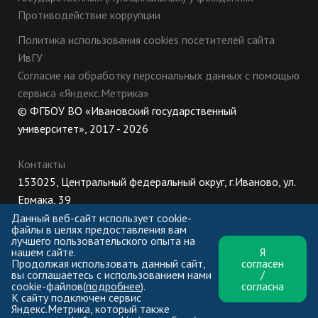
Противодействие коррупции
Политика использования cookies посетителей сайта
ИвГУ
Согласие на обработку персональных данных с помощью
сервиса «Яндекс.Метрика»
© ФГБОУ ВО «Ивановский государственный
университет», 2017 - 2026
Контакты
153025, Центральный федеральный округ, г.Иваново, ул.
Ермака, 39
8 (800) 222-56-86 (Приемная комиссия), +7 (4932) 32-62-
Данный веб-сайт использует cookie-
файлы в целях предоставления вам
10 (Ректорат)
лучшего пользовательского опыта на
нашем сайте.
Я
ПН-ЧТ: 8:30-17:00;
Продолжая использовать данный сайт,
согласен
ПТ: 8:30-16:00;
вы соглашаетесь с использованием нами
/
cookie-файлов(
подробнее
).
согласна
К сайту подключен сервис
Яндекс.Метрика, который также