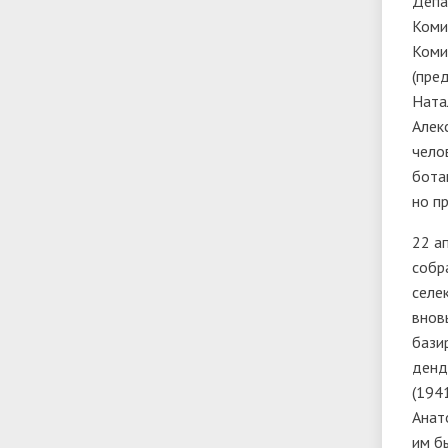
Депа
Коми
Коми
(пре
Ната
Алек
чело
бота
но п
22 а
собр
селе
внов
бази
денд
(194
Анат
им б