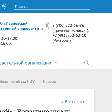
О «Ивановский
8 (800) 222-56-86
ственный университет»
(Приемная комиссия),
+7 (4932) 32-62-10
:30-17:00;
(Ректорат)
-16:00;
овательной организации
• Исследования и проекты
• Платные образовательные услуги
• Калькулятор пени
• Отзывы выпускников
• Образование
Ботанический сад ИвГУ
›
Новости
ость
ты и
• Научные журналы
• Разбор олимпиадных заданий
• Иностранным студентам
• Материально-техническое
обеспечение и оснащённость
• Противодействие коррупции
• Многопрофильная зимняя школа.
• Дистанционное обучение
Все новости
образовательного процесса.
Лекции по предметам
ней»: Ботаническому
• Первичная профсоюзная
• Информация о конкурсах и