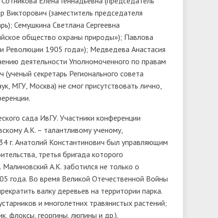
 Сотникова Елена Геннадьевна (председатель
др Викторович (заместитель председателя
рь); Семушкина Светлана Сергеевна
ийское общество охраны природы»); Павлова
и Революции 1905 года»); Медведева Анастасия
ечению деятельности Уполномоченного по правам
ч (ученый секретарь Регионального совета
ук, МГУ, Москва) не смог присутствовать лично,
ференции.
ского сада ИвГУ. Участники конференции
кому А.К. – талантливому ученому,
934 г. Анатолий Константинович был управляющим
ительства, третья бригада которого
 Малиновский А.К. заботился не только о
905 года. Во время Великой Отечественной Войны
рекратить валку деревьев на территории парка.
устарников и многолетних травянистых растений;
 флоксы, георгины, люпины и др.).