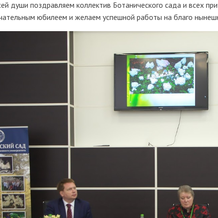
сей души поздравляем коллектив Ботанического сада и всех при
чательным юбилеем и желаем успешной работы на благо нынешн