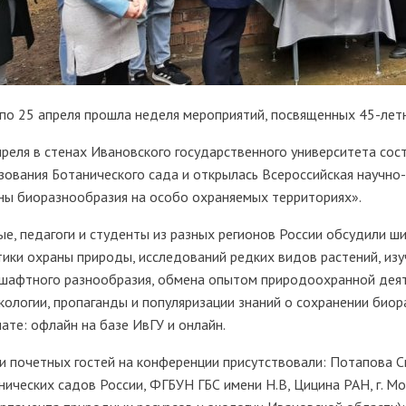
 по 25 апреля прошла неделя мероприятий, посвященных 45-лет
преля в стенах Ивановского государственного университета сос
зования Ботанического сада и открылась Всероссийская научно
ны биоразнообразия на особо охраняемых территориях».
ые, педагоги и студенты из разных регионов России обсудили ши
тики охраны природы, исследований редких видов растений, изу
шафтного разнообразия, обмена опытом природоохранной деяте
кологии, пропаганды и популяризации знаний о сохранении био
ате: офлайн на базе ИвГУ и онлайн.
и почетных гостей на конференции присутствовали: Потапова С
нических садов России, ФГБУН ГБС имени Н.В, Цицина РАН, г. Мо