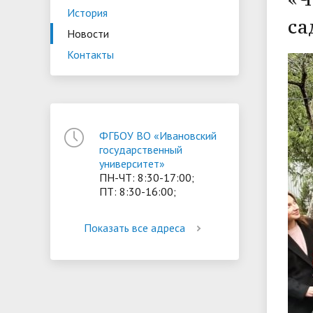
История
ориентации и содействия
са
• Стипендии и меры поддержки
• Платн
Новости
трудоустройству выпускников
• Диста
обучающихся
Контакты
• Олимпиада "Большие надежды
«Карьера»
иностра
малых городов"
• Абитуриенту
• Между
• Конкурсы на замещение
• Бренд
• Платные образовательные услуги
должностей
ФГБОУ ВО «Ивановский
• Координационный центр ИвГУ
• Организация питания в
• Вход 
государственный
образовательной организации
университет»
ПН-ЧТ: 8:30-17:00;
ПТ: 8:30-16:00;
Показать все адреса