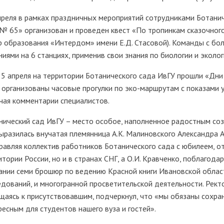
преля в рамках праздничных мероприятий сотрудниками Ботани
№ 65» организован и проведен квест «По тропинкам сказочно
р образования «Интердом» имени Е.Д. Стасовой). Команды с бо
ниями на 6 станциях, применив свои знания по биологии и эколог
5 апреля на территории Ботанического сада ИвГУ прошли «Дни 
 организованы часовые прогулки по эко-маршрутам с показами у
чая комментарии специалистов.
нический сад ИвГУ – место особое, наполненное радостным соз
выразилась внучатая племянница А.К. Малиновского Александра А
равляя коллектив работников Ботанического сада с юбилеем, от
итории России, но и в странах СНГ, а О.И. Кравченко, поблагода
ании семи брошюр по ведению Красной книги Ивановской област
едований, и многогранной просветительской деятельности. Рект
щаясь к присутствовавшим, подчеркнул, что «мы обязаны сохрани
ресным для студентов нашего вуза и гостей».