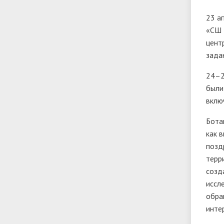
23 а
«СШ 
цент
зада
24–2
были
вклю
Бота
как 
позд
терр
созд
иссл
обра
инте