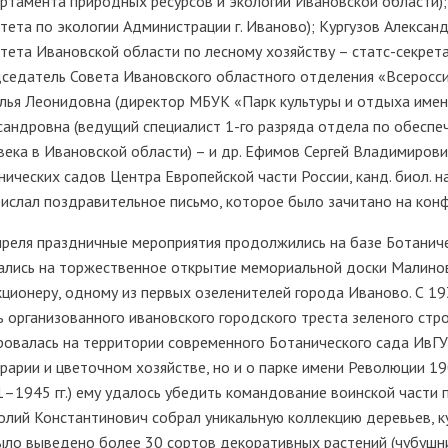
ртамента природных ресурсов и экологии Ивановской области);
тета по экологии Администрации г. Иваново); Кургузов Алексан
тета Ивановской области по лесному хозяйству – статс-секрета
дседатель Совета Ивановского областного отделения «Всеросс
лья Леонидовна (директор МБУК «Парк культуры и отдыха имен
сандровна (ведущий специалист 1-го разряда отдела по обесп
века в Ивановской области) – и др. Ефимов Сергей Владимирови
нических садов Центра Европейской части России, канд. биол. на
рислал поздравительное письмо, которое было зачитано на кон
преля праздничные мероприятия продолжились на базе Ботаниче
ались на торжественное открытие мемориальной доски Малиновс
кционеру, одному из первых озеленителей города Иваново. С 1
ь организованного ивановского городского треста зеленого стро
ровалась на территории современного Ботанического сада ИвГУ.
рарии и цветочном хозяйстве, но и о парке имени Революции 1
1–1945 гг.) ему удалось убедить командование воинской части п
олий Константинович собрал уникальную коллекцию деревьев, к
ыло выведено более 30 сортов декоративных растений (чубушник,