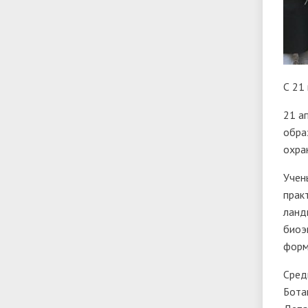
С 21
21 а
обра
охра
Учен
прак
ланд
биоэ
форм
Сред
Бота