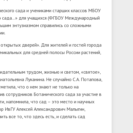
ческого сада и учениками старших классов МБОУ
го сада…» для учащихся (ФГБОУ Международный
льшим энтузиазмом справились со сложными
ии.
открытых дверей». Для жителей и гостей города
никальных для средней полосы России растений,
идательным трудом, жизнью и светом, «святое»,
натольевна Луканина. Не случайно С.А. Потапова,
метила, что о нем знают не только на
рив сотрудников Ботанического сада за участие в
и, напомнила, что сад – это место и научных
ор ИвГУ Алексей Александрович Малыгин,
ть все то, что здесь есть, и сделать сад