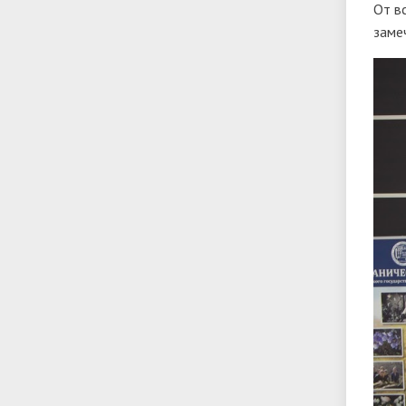
От в
заме