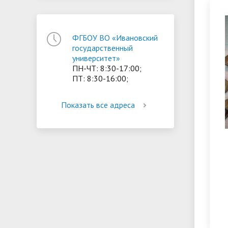
ориентации и содействия
• Стипендии и меры поддержки
• Платн
трудоустройству выпускников
• Диста
ФГБОУ ВО «Ивановский
обучающихся
• Олимпиада "Большие надежды
«Карьера»
государственный
иностра
университет»
малых городов"
• Абитуриенту
• Между
• Конкурсы на замещение
• Бренд
ПН-ЧТ: 8:30-17:00;
• Платные образовательные услуги
ПТ: 8:30-16:00;
должностей
• Координационный центр ИвГУ
• Организация питания в
• Вход 
Показать все адреса
образовательной организации