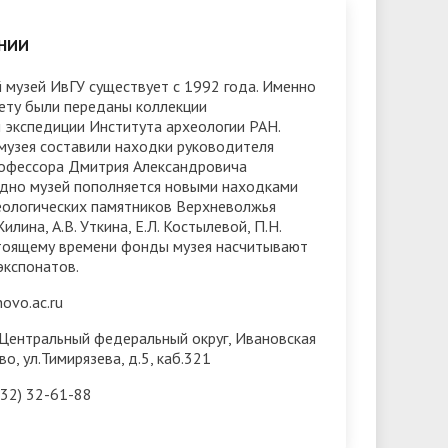
Доступная среда
ов
гуманитарного цикла для
организация работников ФГБОУ ВО
грантах
НИИ
победителей олимпиад
• Вакантные места для приёма
«Ивановский государственный
• Ресурсный волонтерский центр
(перевода)
 музей ИвГУ существует с 1992 года. Именно
университет»
финансового просвещения ИвГУ
ету были переданы коллекции
ки
• Руководство
экспедиции Института археологии РАН.
• Центр тестирования
музея составили находки руководителя
иностранных граждан ИвГУ
• Педагогический состав
рофессора Дмитрия Александровича
одно музей пополняется новыми находками
• Совет ректоров
еологических памятников Верхневолжья
илина, А.В. Уткина, Е.Л. Костылевой, П.Н.
стоящему времени фонды музея насчитывают
экспонатов.
vo.ac.ru
Центральный федеральный округ, Ивановская
во, ул.Тимирязева, д.5, каб.321
32) 32-61-88