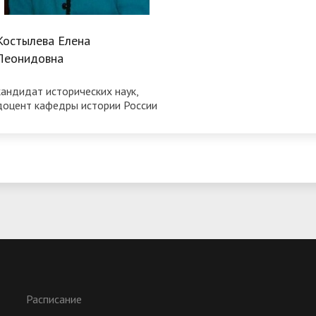
Костылева Елена
Леонидовна
кандидат исторических наук,
доцент кафедры истории России
Расписание