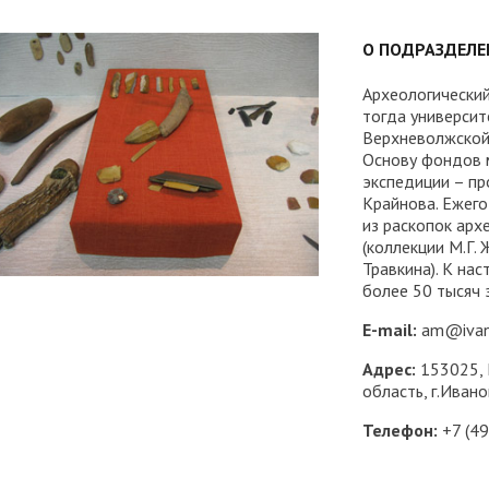
трудоустройству выпускник
О ПОДРАЗДЕЛЕ
ые образовательные услуги
«Карьера»
• Финансово-хозяйственная
нционные занятия для
• Страница добра
деятельность
Археологический
нных студентов
тогда университ
народное сотрудничество
• Внутренняя система оцен
Верхневолжской 
бук
• Вход в систему ЭИОС
Основу фондов 
качества образования
экспедиции – п
Крайнова. Ежег
в корпоративную почту
• Федеральный проект
из раскопок арх
(коллекции М.Г. Ж
«Содействие занятости»
Травкина). К на
более 50 тысяч 
E-mail:
am@ivano
Адрес:
153025, 
область, г.Ивано
Телефон:
+7 (49