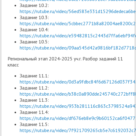
Задание 10.2:
https://rutube.ru/video/56ed583e331d15296dedeca6b
Задание 10.3:
https://rutube.ru/video/5cbbec2771b8a82004ae8200c2
Задание 10.4:
https://rutube.ru/video/e59482815c2443d7ffa6ebf94
Задание 10.5:
https://rutube.ru/video/09aa545d42a9816bf182d7718
Региональный этап 2024-2025 уч.г. Разбор заданий 11
класс
Задание 11.1:
https://rutube.ru/video/0d3a9fdbc84f6d67126d037f34
Задание 11.2:
https://rutube.ru/video/b38c0a890dde245740c272bff
Задание 11.3:
https://rutube.ru/video/953b281116c863c3798524a94
Задание 11.4:
https://rutube.ru/video/df676eb8e9c9b60152ca6f0477
Задание 11.5:
https://rutube.ru/video/7f921709265cb5e7c6192032c