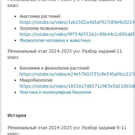
класс
Анатомия растений:
https://rutube.ru/video/1eb1502a4d3af927c89e9c022
Зоология позвоночных:
https://rutube.ru/video/9ff54635262c49644c1c691dd
Физиология человека и животных
Региональный этап 2024-2025 уч.г. Разбор заданий 11
класс
Биохимия и физиология растений:
https://rutube.ru/video/e24e57b02f35c9e345af6cc22
Микробиология:
https://rutube.ru/video/1652e27d6571c983e3d21065d
Генетика и молекулярная биология
История
Региональный этап 2024-2025 уч.г. Разбор заданий 9-11
класс: