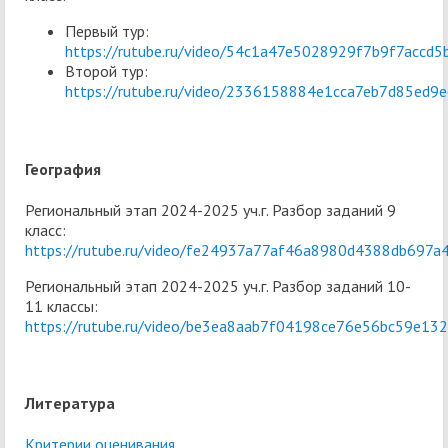
Первый тур:
https://rutube.ru/video/54c1a47e5028929f7b9f7accd5
Второй тур:
https://rutube.ru/video/2336158884e1cca7eb7d85ed9
География
Региональный этап 2024-2025 уч.г. Разбор заданий 9
класс:
https://rutube.ru/video/fe24937a77af46a8980d4388db697a
Региональный этап 2024-2025 уч.г. Разбор заданий 10-
11 классы:
https://rutube.ru/video/be3ea8aab7f04198ce76e56bc59e132
Литература
Критерии оценивания