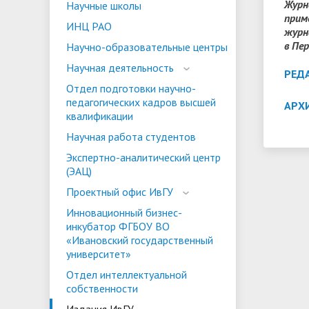
Журн
Научные школы
прим
ориентации и содействия
ИНЦ РАО
журна
• Стипендии и меры поддержки
• Платн
трудоустройству выпускников
в Пе
• Диста
Научно-образовательные центры
обучающихся
• Олимпиада "Большие надежды
«Карьера»
иностра
Научная деятельность
РЕД
малых городов"
• Абитуриенту
• Между
• Конкурсы на замещение
• Бренд
Отдел подготовки научно-
• Платные образовательные услуги
педагогических кадров высшей
АРХ
должностей
квалификации
• Координационный центр ИвГУ
• Организация питания в
• Вход 
Научная работа студентов
образовательной организации
Экспертно-аналитический центр
(ЭАЦ)
Проектный офис ИвГУ
Инновационный бизнес-
инкубатор ФГБОУ ВО
«Ивановский государственный
университет»
Отдел интеллектуальной
собственности