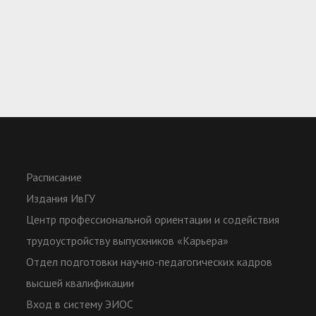
Расписание
Издания ИвГУ
Центр профессиональной ориентации и содействия
трудоустройству выпускников «Карьера»
Отдел подготовки научно-педагогических кадров
высшей квалификации
Вход в систему ЭИОС