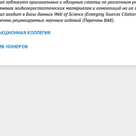
ал публикует оригинальные и обзорные статьи по различным ра
трудоустройству выпускник
енения жидкокристаллических материалов и композиций на их ос
л входит в базы данных Web of Science (Emerging Sources Citation I
ые образовательные услуги
«Карьера»
• Финансово-хозяйственная
речень рецензируемых научных изданий (Перечень ВАК).
нционные занятия для
• Страница добра
деятельность
нных студентов
АКЦИОННАЯ КОЛЛЕГИЯ
народное сотрудничество
• Внутренняя система оцен
бук
• Вход в систему ЭИОС
качества образования
ИВ НОМЕРОВ
в корпоративную почту
• Федеральный проект
«Содействие занятости»