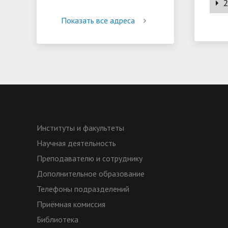
2
№ 1 
№ 4 
№ 2 
Показать все адреса
№ 3 
№ 1 
№ 4 
№ 2 
№ 3 
№ 4 
Институты и факультеты
Научная деятельность
Преподавателю и сотруднику
Дополнительное образование
Телефоны подразделений
Приёмная комиссия
Библиотека