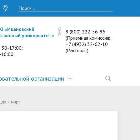
О «Ивановский
8 (800) 222-56-86
ственный университет»
(Приемная комиссия),
+7 (4932) 32-62-10
:30-17:00;
(Ректорат)
-16:00;
овательной организации
• Исследования и проекты
• Платные образовательные услуги
• Калькулятор пени
• Отзывы выпускников
• Образование
ция и мир»
ость
ты и
• Научные журналы
• Разбор олимпиадных заданий
• Иностранным студентам
• Материально-техническое
обеспечение и оснащённость
• Противодействие коррупции
• Многопрофильная зимняя школа.
• Дистанционное обучение
образовательного процесса.
Лекции по предметам
• Первичная профсоюзная
• Информация о конкурсах и