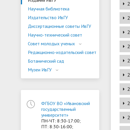
Издания ИвГУ
№ 3 
2
№ 1 
№ 4 
Научная библиотека
№ 2 
№ 3 
2
Издательство ИвГУ
№ 1 
№ 4 
№ 2 
Диссертационные советы ИвГУ
№ 3 
2
№ 1 
Научно-технический совет
№ 4 
№ 2 
Совет молодых ученых
№ 3 
2
№ 1 
№ 4 
Редакционно-издательский совет
№ 2 
№ 3 
2
Ботанический сад
№ 1 
№ 4 
№ 2 
Музеи ИвГУ
№ 3 
2
№ 1 
№ 2 
№ 3 
2
№ 1 
№ 4 
№ 2 
№ 3 
2
ФГБОУ ВО «Ивановский
№ 1 
№ 4 
государственный
№ 2 
университет»
№ 3 
2
№ 1 
ПН-ЧТ: 8:30-17:00;
№ 4 
№ 2 
ПТ: 8:30-16:00;
№ 3 