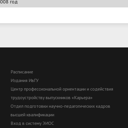
008 год
— 2009
— 2010
— 2009
— 2009
— 2008
— 2009
— 2008
— 2008
— 2008
Расписание
Издания ИвГУ
Центр профессиональной ориентации и содействия
трудоустройству выпускников «Карьера»
Отдел подготовки научно-педагогических кадров
высшей квалификации
Вход в систему ЭИОС