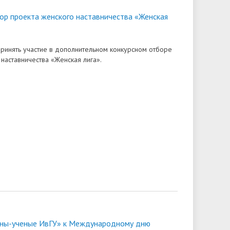
Доступная среда
ов
гуманитарного цикла для
организация работников ФГБОУ ВО
грантах
ор проекта женского наставничества «Женская
победителей олимпиад
• Вакантные места для приёма
«Ивановский государственный
• Ресурсный волонтерский центр
(перевода)
университет»
финансового просвещения ИвГУ
ринять участие в дополнительном конкурсном отборе
ки
• Руководство
 наставничества «Женская лига».
• Центр тестирования
иностранных граждан ИвГУ
• Педагогический состав
• Совет ректоров
ны-ученые ИвГУ» к Международному дню