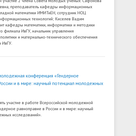
и участие 2 члена Совета молодых ученых: Сафонова
иевна, преподаватель кафедры информационных
кладной математики ИМИТиЕН, сотрудник НОЦ
формационных технологий; Киселев Вадим
ант кафедры математики, информатики и методики
о филиала ИвГУ, начальник управления
олитики и материально-технического обеспечения
 ИвГУ.
молодежная конференция «Гендерное
России и в мире: научный потенциал молодежных
ть участие в работе Всероссийской молодежной
дерное равноправие в России и в мире: научный
ежных исследований».