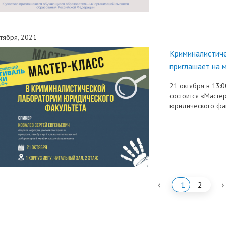
тября, 2021
Криминалистиче
приглашает на м
21 октября в 13:0
состоится «Масте
юридического фак
‹
›
1
2