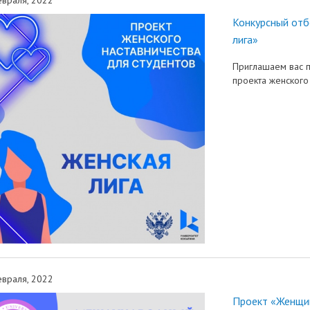
трудоустройству выпускник
Конкурсный отб
ые образовательные услуги
«Карьера»
• Финансово-хозяйственная
лига»
нционные занятия для
• Страница добра
деятельность
нных студентов
Приглашаем вас п
народное сотрудничество
• Внутренняя система оцен
проекта женского
бук
• Вход в систему ЭИОС
качества образования
в корпоративную почту
• Федеральный проект
«Содействие занятости»
враля, 2022
Проект «Женщи