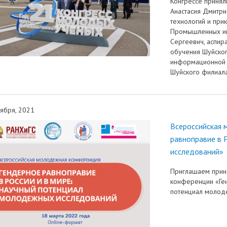
Конгрессе принял
Анастасия Дмитр
технологий и при
Промышленных ин
Сергеевич, аспир
обучения Шуйског
информационной п
Шуйского филиала
ября, 2021
Всероссийская 
равноправие в 
исследований»
Приглашаем приня
конференции «Ген
потенциал молод