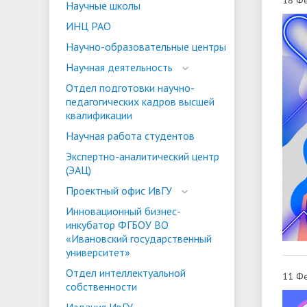
Научные школы
ориентации и содействия
ИНЦ РАО
• Стипендии и меры поддержки
• Платн
трудоустройству выпускников
• Диста
Научно-образовательные центры
обучающихся
• Олимпиада "Большие надежды
«Карьера»
иностра
Научная деятельность
малых городов"
• Абитуриенту
• Между
• Конкурсы на замещение
• Бренд
Отдел подготовки научно-
• Платные образовательные услуги
педагогических кадров высшей
должностей
квалификации
• Координационный центр ИвГУ
• Организация питания в
• Вход 
Научная работа студентов
образовательной организации
Экспертно-аналитический центр
(ЭАЦ)
Проектный офис ИвГУ
Инновационный бизнес-
инкубатор ФГБОУ ВО
«Ивановский государственный
университет»
Отдел интеллектуальной
11 Фе
собственности