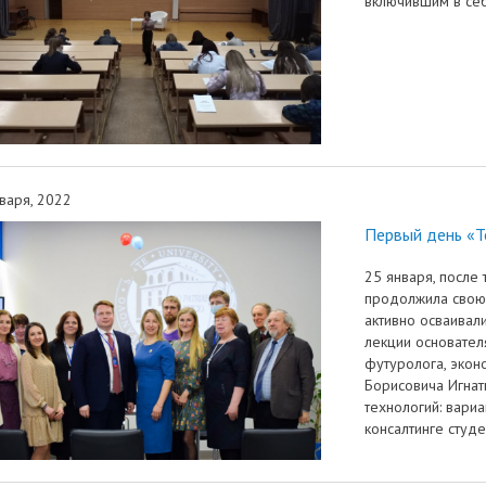
включившим в се
варя, 2022
Первый день «Т
25 января, после 
продолжила свою 
активно осваивал
лекции основател
футуролога, экон
Борисовича Игнат
технологий: вари
консалтинге студ