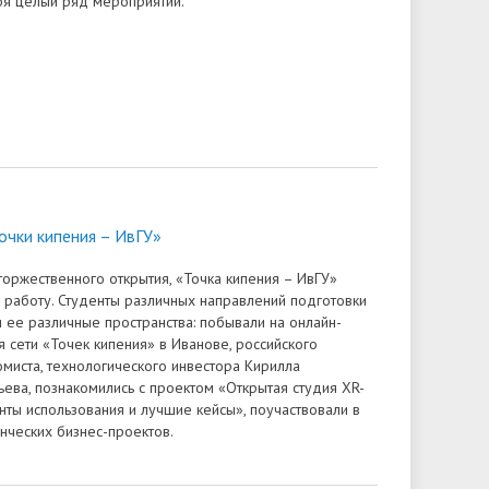
бя целый ряд мероприятий.
очки кипения – ИвГУ»
торжественного открытия, «Точка кипения – ИвГУ»
работу. Студенты различных направлений подготовки
и ее различные пространства: побывали на онлайн-
я сети «Точек кипения» в Иванове, российского
омиста, технологического инвестора Кирилла
ьева, познакомились с проектом «Открытая студия XR-
анты использования и лучшие кейсы», поучаствовали в
енческих бизнес-проектов.