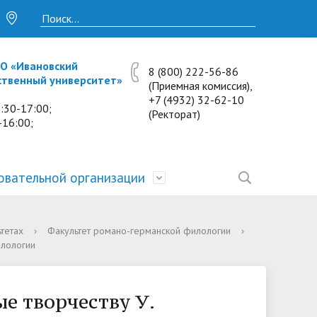
О «Ивановский
8 (800) 222-56-86
ственный университет»
(Приемная комиссия),
+7 (4932) 32-62-10
:30-17:00;
(Ректорат)
-16:00;
овательной организации
• Исследования и проекты
• Платные образовательные услуги
• Калькулятор пени
• Отзывы выпускников
• Образование
тетах
›
Факультет романо-германской филологии
›
лологии
ость
ты и
• Научные журналы
• Разбор олимпиадных заданий
• Иностранным студентам
• Материально-техническое
обеспечение и оснащённость
• Противодействие коррупции
• Многопрофильная зимняя школа.
• Дистанционное обучение
е творчеству У.
образовательного процесса.
Лекции по предметам
• Первичная профсоюзная
• Информация о конкурсах и