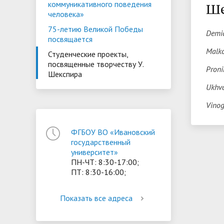
коммуникативного поведения
Ше
ориентации и содействия
человека»
• Стипендии и меры поддержки
• Платн
трудоустройству выпускников
75-летию Великой Победы
Demid
• Диста
обучающихся
посвящается
• Олимпиада "Большие надежды
«Карьера»
иностра
Malko
Студенческие проекты,
малых городов"
• Абитуриенту
• Между
• Конкурсы на замещение
• Бренд
посвященные творчеству У.
• Платные образовательные услуги
Proni
Шекспира
должностей
Ukhva
• Координационный центр ИвГУ
• Организация питания в
• Вход 
Vinog
образовательной организации
ФГБОУ ВО «Ивановский
государственный
университет»
ПН-ЧТ: 8:30-17:00;
ПТ: 8:30-16:00;
Показать все адреса