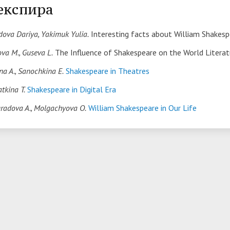
кспира
трудоустройству выпускник
ые образовательные услуги
«Карьера»
• Финансово-хозяйственная
ova Dariya, Yakimuk Yulia.
Interesting facts about William Shakes
нционные занятия для
• Страница добра
деятельность
нных студентов
va M., Guseva L.
The Influence of Shakespeare on the World Litera
народное сотрудничество
• Внутренняя система оцен
бук
• Вход в систему ЭИОС
na A., Sanochkina E.
Shakespeare in Theatres
качества образования
tkina T.
Shakespeare in Digital Era
в корпоративную почту
• Федеральный проект
radova A., Molgachyova O.
William Shakespeare in Our Life
«Содействие занятости»