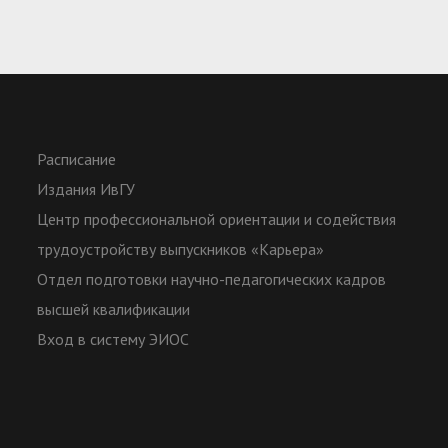
Расписание
Издания ИвГУ
Центр профессиональной ориентации и содействия
трудоустройству выпускников «Карьера»
Отдел подготовки научно-педагогических кадров
высшей квалификации
Вход в систему ЭИОС