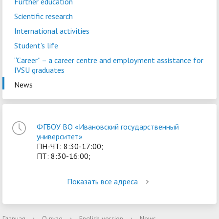
Further education
Scientific research
International activities
Student’s life
“Career” – a сareer centre and employment assistance for
IVSU graduates
News
ФГБОУ ВО «Ивановский государственный
университет»
ПН-ЧТ: 8:30-17:00;
ПТ: 8:30-16:00;
Показать все адреса
Главная
›
О вузе
›
English version
›
News