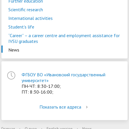
Further education
Scientific research
International activities
Student’s life
“Career” – a сareer centre and employment assistance for
IVSU graduates
News
ФГБОУ ВО «Ивановский государственный
университет»
ПН-ЧТ: 8:30-17:00;
ПТ: 8:30-16:00;
Показать все адреса
Главная
›
О вузе
›
English version
›
News